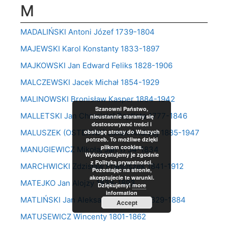
M
MADALIŃSKI Antoni Józef 1739-1804
MAJEWSKI Karol Konstanty 1833-1897
MAJKOWSKI Jan Edward Feliks 1828-1906
MALCZEWSKI Jacek Michał 1854-1929
MALINOWSKI Bronisław Kasper 1884-1942
Szanowni Państwo,
MALLETSKI Jan Chrzciciel Baptiste 1777-1846
nieustannie staramy się
dostosowywać treści i
MALUSZEK (OSTERWA) Julian Andrzej 1885-1947
obsługę strony do Waszych
potrzeb. To możliwe dzięki
plikom cookies.
MANUGIEWICZ Mikołaj Jan 1754-1834
Wykorzystujemy je zgodnie
z Polityką prywatności.
MARCHWICKI Zdzisław Franciszek 1841-1912
Pozostając na stronie,
akceptujecie te warunki.
MATEJKO Jan Alojzy 1838-1893
Dziękujemy!
more
information
MATLIŃSKI Jan Aleksander Roman 1829-1884
Accept
MATUSEWICZ Wincenty 1801-1862