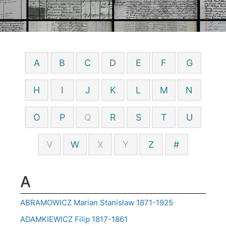
A
B
C
D
E
F
G
H
I
J
K
L
M
N
O
P
Q
R
S
T
U
V
W
X
Y
Z
#
A
ABRAMOWICZ Marian Stanisław 1871-1925
ADAMKIEWICZ Filip 1817-1861