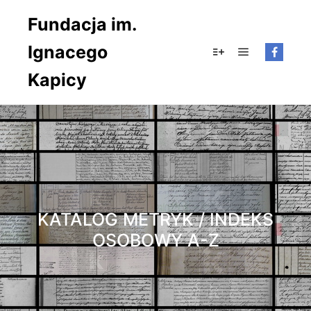
Fundacja im.
Ignacego
Główne men
Więcej informacji
Kapicy
KATALOG METRYK / INDEKS
OSOBOWY A-Z