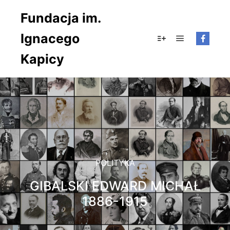
Fundacja im.
Ignacego
Główne men
Więcej informacji
Kapicy
POLITYKA
GIBALSKI EDWARD MICHAŁ
1886-1915