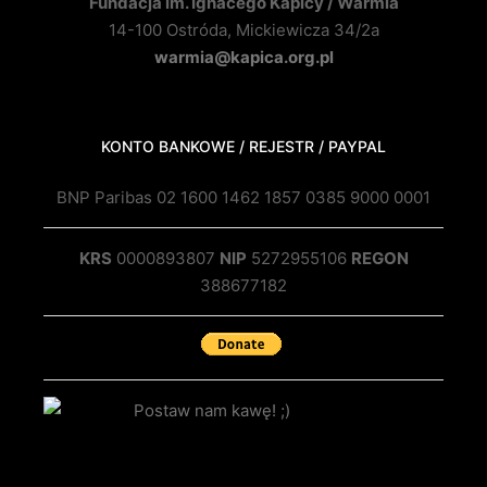
Fundacja im. Ignacego Kapicy / Warmia
14-100 Ostróda, Mickiewicza 34/2a
warmia@kapica.org.pl
KONTO BANKOWE / REJESTR / PAYPAL
BNP Paribas 02 1600 1462 1857 0385 9000 0001
KRS
0000893807
NIP
5272955106
REGON
388677182