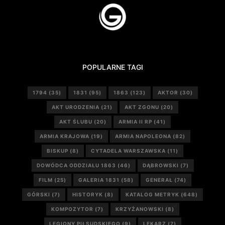
POPULARNE TAGI
1794
(35)
1831
(95)
1863
(123)
AKTOR
(30)
AKT URODZENIA
(21)
AKT ZGONU
(20)
AKT ŚLUBU
(20)
ARMIA II RP
(41)
ARMIA KRAJOWA
(19)
ARMIA NAPOLEONA
(82)
BISKUP
(8)
CYTADELA WARSZAWSKA
(11)
DOWÓDCA ODDZIAŁU 1863
(46)
DĄBROWSKI
(7)
FILM
(25)
GALERIA 1831
(58)
GENERAŁ
(74)
GÓRSKI
(7)
HISTORYK
(8)
KATALOG METRYK
(648)
KOMPOZYTOR
(7)
KRZYŻANOWSKI
(8)
LEGIONY PIŁSUDSKIEGO
(9)
LEKARZ
(7)