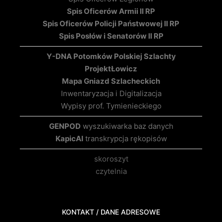
Spis Oficerów Armii II RP
Spis Oficerów Policji Państwowej II RP
Spis Posłów i Senatorów II RP
Y-DNA Potomków Polskiej Szlachty
Projekt
Łowicz
Mapa Gniazd Szlacheckich
Inwentaryzacja i Digitalizacja
Wypisy prof. Tymienieckiego
GENPOD
wyszukiwarka baz danych
KapicAI
transkrypcja rękopisów
skoroszyt
czytelnia
KONTAKT / DANE ADRESOWE