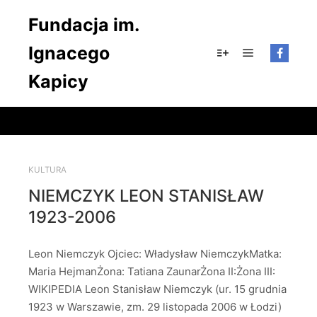
Fundacja im.
Ignacego
Główne men
Więcej informacji
Kapicy
KULTURA
NIEMCZYK LEON STANISŁAW
1923-2006
Leon Niemczyk Ojciec: Władysław NiemczykMatka:
Maria HejmanŻona: Tatiana ZaunarŻona II:Żona III:
WIKIPEDIA Leon Stanisław Niemczyk (ur. 15 grudnia
1923 w Warszawie, zm. 29 listopada 2006 w Łodzi)