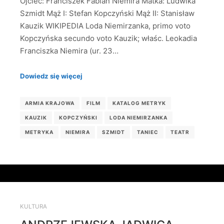
Ojciec: Franciszek Fabian Niemira Matka: Ludwika
Szmidt Mąż I: Stefan Kopczyński Mąż II: Stanisław
Kauzik WIKIPEDIA Loda Niemirzanka, primo voto
Kopczyńska secundo voto Kauzik; właśc. Leokadia
Franciszka Niemira (ur. 23…
Dowiedz się więcej
ARMIA KRAJOWA
FILM
KATALOG METRYK
KAUZIK
KOPCZYŃSKI
LODA NIEMIRZANKA
METRYKA
NIEMIRA
SZMIDT
TANIEC
TEATR
KULTURA