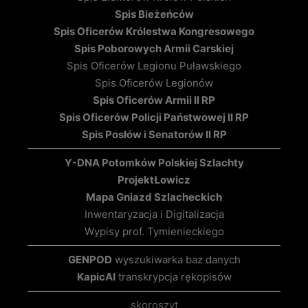
Spis Bieżeńców
Spis Oficerów Królestwa Kongresowego
Spis Poborowych Armii Carskiej
Spis Oficerów Legionu Puławskiego
Spis Oficerów Legionów
Spis Oficerów Armii II RP
Spis Oficerów Policji Państwowej II RP
Spis Posłów i Senatorów II RP
Y-DNA Potomków Polskiej Szlachty
Projekt
Łowicz
Mapa Gniazd Szlacheckich
Inwentaryzacja i Digitalizacja
Wypisy prof. Tymienieckiego
GENPOD
wyszukiwarka baz danych
KapicAI
transkrypcja rękopisów
skoroszyt