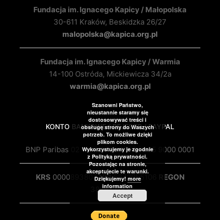
Fundacja im. Ignacego Kapicy / Małopolska
30-611 Kraków, Beskidzka 26/27
malopolska@kapica.org.pl
Fundacja im. Ignacego Kapicy / Warmia
14-100 Ostróda, Mickiewicza 34/2a
warmia@kapica.org.pl
Szanowni Państwo,
nieustannie staramy się
dostosowywać treści i
KONTO BANKOWE / REJESTR / PAYPAL
obsługę strony do Waszych
potrzeb. To możliwe dzięki
plikom cookies.
BNP Paribas 02 1600 1462 1857 0385 9000 0001
Wykorzystujemy je zgodnie
z Polityką prywatności.
Pozostając na stronie,
akceptujecie te warunki.
KRS
0000893807
NIP
5272955106
REGON
Dziękujemy!
more
information
388677182
Accept