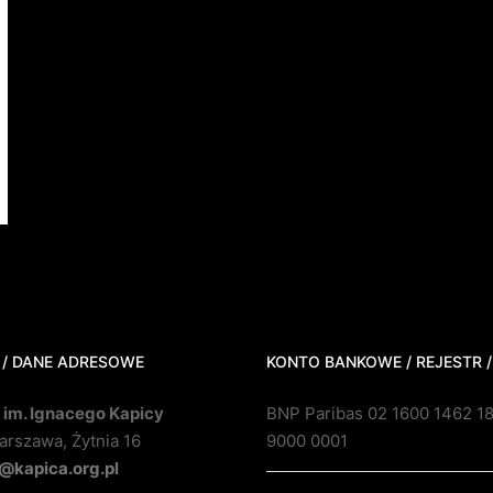
 / DANE ADRESOWE
KONTO BANKOWE / REJESTR /
 im. Ignacego Kapicy
BNP Paribas 02 1600 1462 1
rszawa, Żytnia 16
9000 0001
@kapica.org.pl