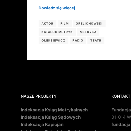
Dowiedz się więcej
AKTOR
FILM
GRELICHOWSKI
KATALOG METRYK
METRYKA
OLEKSIEWICZ
RADIO
TEATR
NASZE PROJEKTY
KONTAKT
Indeksacja Ksiąg Metrykalnych
Fundacja
Indeksacja Ksiąg Sądowych
01-014 Wa
Indeksacja Kapicjan
fundacja