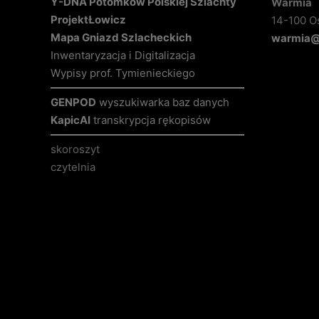
Y-DNA Potomków Polskiej Szlachty
Warmia
Projekt
Łowicz
14-100 O
Mapa Gniazd Szlacheckich
warmia@k
Inwentaryzacja i Digitalizacja
Wypisy prof. Tymienieckiego
GENPOD
wyszukiwarka baz danych
KapicAI
transkrypcja rękopisów
skoroszyt
czytelnia