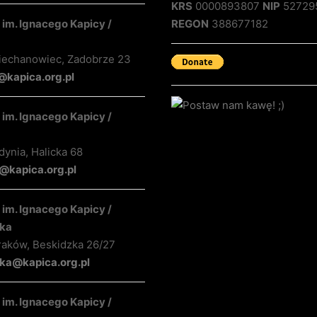
KRS
0000893807
NIP
52729
im. Ignacego Kapicy /
REGON
388677182
iechanowiec, Zadobrze 23
@kapica.org.pl
im. Ignacego Kapicy /
ynia, Halicka 68
kapica.org.pl
im. Ignacego Kapicy /
ka
raków, Beskidzka 26/27
ka@kapica.org.pl
im. Ignacego Kapicy /