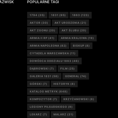
AZWISK
POPULARNE TAGI
1794
(35)
1831
(95)
1863
(123)
AKTOR
(30)
AKT URODZENIA
(21)
AKT ZGONU
(20)
AKT ŚLUBU
(20)
ARMIA II RP
(41)
ARMIA KRAJOWA
(19)
ARMIA NAPOLEONA
(82)
BISKUP
(8)
CYTADELA WARSZAWSKA
(11)
DOWÓDCA ODDZIAŁU 1863
(46)
DĄBROWSKI
(7)
FILM
(25)
GALERIA 1831
(58)
GENERAŁ
(74)
GÓRSKI
(7)
HISTORYK
(8)
KATALOG METRYK
(648)
KOMPOZYTOR
(7)
KRZYŻANOWSKI
(8)
LEGIONY PIŁSUDSKIEGO
(9)
LEKARZ
(7)
MALARZ
(31)