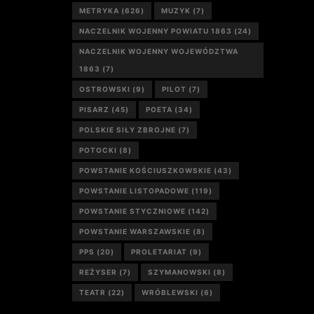
METRYKA
(626)
MUZYK
(7)
NACZELNIK WOJENNY POWIATU 1863
(24)
NACZELNIK WOJENNY WOJEWÓDZTWA
1863
(7)
OSTROWSKI
(9)
PILOT
(7)
PISARZ
(45)
POETA
(34)
POLSKIE SIŁY ZBROJNE
(7)
POTOCKI
(8)
POWSTANIE KOŚCIUSZKOWSKIE
(43)
POWSTANIE LISTOPADOWE
(119)
POWSTANIE STYCZNIOWE
(142)
POWSTANIE WARSZAWSKIE
(8)
PPS
(20)
PROLETARIAT
(9)
REŻYSER
(7)
SZYMANOWSKI
(8)
TEATR
(22)
WRÓBLEWSKI
(6)