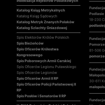
Indeksacja Rejestrów Podatkowych
Fundacja 
Katalog Ksiąg Metrykalnych
Podlasie
Katalog Ksiąg Sądowych
18-230 C
Katalog Metryk Znanych Polaków
podlasie
Katalog Szlachty Gniazdowej
Spis Elektorów Królów Polskich
Fundacja 
Spis Bieżeńców
Pomorze
Spis Oficerów Królestwa
81-506 Gd
Kongresowego
pomorze@
Spis Poborowych Armii Carskiej
Spis Oficerów Legionu Puławskiego
Fundacja 
Spis Oficerów Legionów
Małopols
Spis Oficerów Armii II RP
30-611 K
Spis Oficerów Policji Państwowej II
malopols
RP
Spis Posłów i Senatorów II RP
Fundacja 