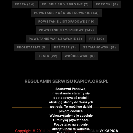
POETA
(34)
POLSKIE SIŁY ZBROJNE
(7)
POTOCKI
(8)
POWSTANIE KOŚCIUSZKOWSKIE
(43)
POWSTANIE LISTOPADOWE
(119)
POWSTANIE STYCZNIOWE
(142)
POWSTANIE WARSZAWSKIE
(8)
PPS
(20)
PROLETARIAT
(9)
REŻYSER
(7)
SZYMANOWSKI
(8)
TEATR
(22)
WRÓBLEWSKI
(6)
REGULAMIN SERWISU KAPICA.ORG.PL
Szanowni Państwo,
nieustannie staramy się
dostosowywać treści i
obsługę strony do Waszych
potrzeb. To możliwe dzięki
plikom cookies.
Wykorzystujemy je zgodnie
z Polityką prywatności.
Pozostając na stronie,
akceptujecie te warunki.
Copyright © 2014-2026 All Rights Reserved
IGNACY KAPICA