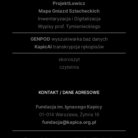
Projekt
Łowicz
Mapa Gniazd Szlacheckich
Inwentaryzacja i Digitalizacja
Wypisy prof. Tymienieckiego
GENPOD
wyszukiwarka baz danych
KapicAI
transkrypcja rękopisów
skoroszyt
czytelnia
KONTAKT / DANE ADRESOWE
Fundacja im. Ignacego Kapicy
01-014 Warszawa, Żytnia 16
fundacja@kapica.org.pl