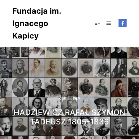
Fundacja im.
Ignacego
Główne men
Więcej informacji
Kapicy
KULTURA
HADZIEWICZ RAFAŁ SZYMON
TADEUSZ 1805-1886