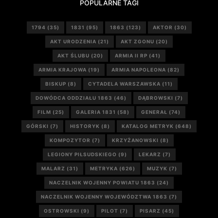
POPULARNE TAGI
1794
(35)
1831
(95)
1863
(123)
AKTOR
(30)
AKT URODZENIA
(21)
AKT ZGONU
(20)
AKT ŚLUBU
(20)
ARMIA II RP
(41)
ARMIA KRAJOWA
(19)
ARMIA NAPOLEONA
(82)
BISKUP
(8)
CYTADELA WARSZAWSKA
(11)
DOWÓDCA ODDZIAŁU 1863
(46)
DĄBROWSKI
(7)
FILM
(25)
GALERIA 1831
(58)
GENERAŁ
(74)
GÓRSKI
(7)
HISTORYK
(8)
KATALOG METRYK
(648)
KOMPOZYTOR
(7)
KRZYŻANOWSKI
(8)
LEGIONY PIŁSUDSKIEGO
(9)
LEKARZ
(7)
MALARZ
(31)
METRYKA
(626)
MUZYK
(7)
NACZELNIK WOJENNY POWIATU 1863
(24)
NACZELNIK WOJENNY WOJEWÓDZTWA 1863
(7)
OSTROWSKI
(9)
PILOT
(7)
PISARZ
(45)