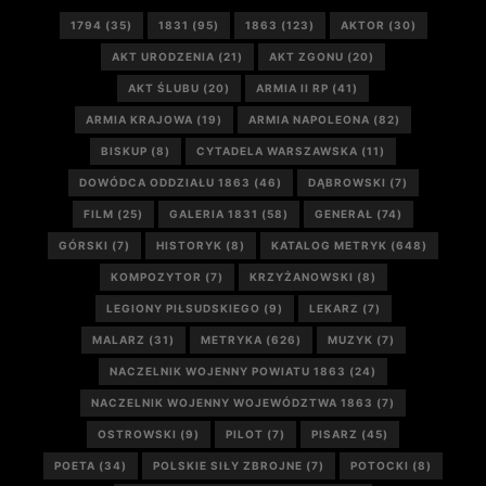
1794
(35)
1831
(95)
1863
(123)
AKTOR
(30)
AKT URODZENIA
(21)
AKT ZGONU
(20)
AKT ŚLUBU
(20)
ARMIA II RP
(41)
ARMIA KRAJOWA
(19)
ARMIA NAPOLEONA
(82)
BISKUP
(8)
CYTADELA WARSZAWSKA
(11)
DOWÓDCA ODDZIAŁU 1863
(46)
DĄBROWSKI
(7)
FILM
(25)
GALERIA 1831
(58)
GENERAŁ
(74)
GÓRSKI
(7)
HISTORYK
(8)
KATALOG METRYK
(648)
KOMPOZYTOR
(7)
KRZYŻANOWSKI
(8)
LEGIONY PIŁSUDSKIEGO
(9)
LEKARZ
(7)
MALARZ
(31)
METRYKA
(626)
MUZYK
(7)
NACZELNIK WOJENNY POWIATU 1863
(24)
NACZELNIK WOJENNY WOJEWÓDZTWA 1863
(7)
OSTROWSKI
(9)
PILOT
(7)
PISARZ
(45)
POETA
(34)
POLSKIE SIŁY ZBROJNE
(7)
POTOCKI
(8)