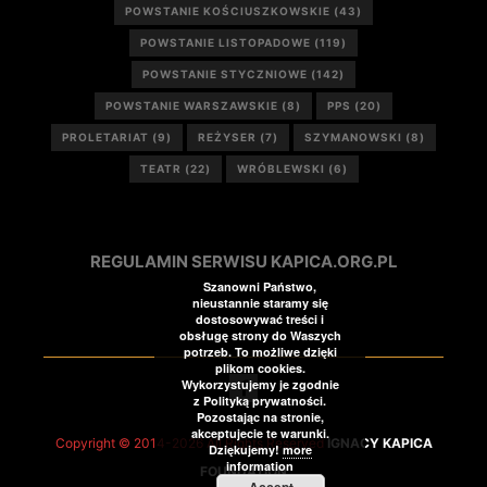
POWSTANIE KOŚCIUSZKOWSKIE
(43)
POWSTANIE LISTOPADOWE
(119)
POWSTANIE STYCZNIOWE
(142)
POWSTANIE WARSZAWSKIE
(8)
PPS
(20)
PROLETARIAT
(9)
REŻYSER
(7)
SZYMANOWSKI
(8)
TEATR
(22)
WRÓBLEWSKI
(6)
REGULAMIN SERWISU KAPICA.ORG.PL
Szanowni Państwo,
nieustannie staramy się
dostosowywać treści i
obsługę strony do Waszych
potrzeb. To możliwe dzięki
plikom cookies.
Wykorzystujemy je zgodnie
z Polityką prywatności.
Pozostając na stronie,
akceptujecie te warunki.
Copyright © 2014-2026 All Rights Reserved
IGNACY KAPICA
Dziękujemy!
more
information
FOUNDATION