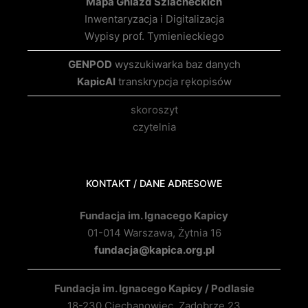
Mapa Gniazd Szlacheckich
Inwentaryzacja i Digitalizacja
Wypisy prof. Tymienieckiego
GENPOD
wyszukiwarka baz danych
KapicAI
transkrypcja rękopisów
skoroszyt
czytelnia
KONTAKT / DANE ADRESOWE
Fundacja im. Ignacego Kapicy
01-014 Warszawa, Żytnia 16
fundacja@kapica.org.pl
Fundacja im. Ignacego Kapicy / Podlasie
18-230 Ciechanowiec, Zadobrze 23