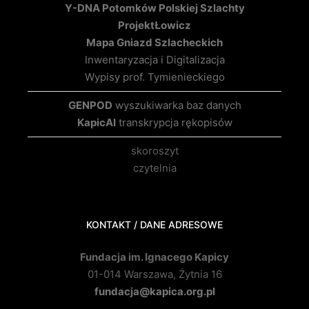
Y-DNA Potomków Polskiej Szlachty
Projekt
Łowicz
Mapa Gniazd Szlacheckich
Inwentaryzacja i Digitalizacja
Wypisy prof. Tymienieckiego
GENPOD
wyszukiwarka baz danych
KapicAI
transkrypcja rękopisów
skoroszyt
czytelnia
KONTAKT / DANE ADRESOWE
Fundacja im. Ignacego Kapicy
01-014 Warszawa, Żytnia 16
fundacja@kapica.org.pl