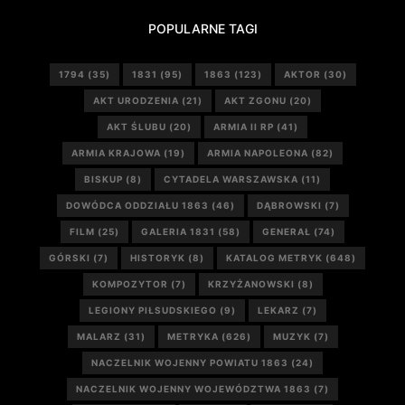
POPULARNE TAGI
1794
(35)
1831
(95)
1863
(123)
AKTOR
(30)
AKT URODZENIA
(21)
AKT ZGONU
(20)
AKT ŚLUBU
(20)
ARMIA II RP
(41)
ARMIA KRAJOWA
(19)
ARMIA NAPOLEONA
(82)
BISKUP
(8)
CYTADELA WARSZAWSKA
(11)
DOWÓDCA ODDZIAŁU 1863
(46)
DĄBROWSKI
(7)
FILM
(25)
GALERIA 1831
(58)
GENERAŁ
(74)
GÓRSKI
(7)
HISTORYK
(8)
KATALOG METRYK
(648)
KOMPOZYTOR
(7)
KRZYŻANOWSKI
(8)
LEGIONY PIŁSUDSKIEGO
(9)
LEKARZ
(7)
MALARZ
(31)
METRYKA
(626)
MUZYK
(7)
NACZELNIK WOJENNY POWIATU 1863
(24)
NACZELNIK WOJENNY WOJEWÓDZTWA 1863
(7)