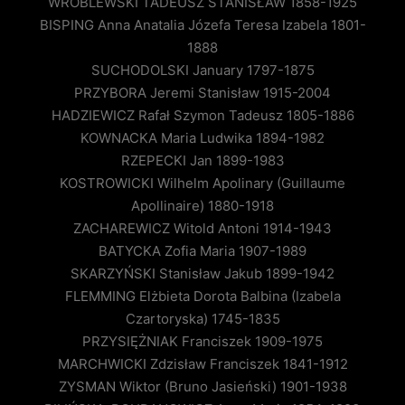
WRÓBLEWSKI TADEUSZ STANISŁAW 1858-1925
BISPING Anna Anatalia Józefa Teresa Izabela 1801-
1888
SUCHODOLSKI January 1797-1875
PRZYBORA Jeremi Stanisław 1915-2004
HADZIEWICZ Rafał Szymon Tadeusz 1805-1886
KOWNACKA Maria Ludwika 1894-1982
RZEPECKI Jan 1899-1983
KOSTROWICKI Wilhelm Apolinary (Guillaume
Apollinaire) 1880-1918
ZACHAREWICZ Witold Antoni 1914-1943
BATYCKA Zofia Maria 1907-1989
SKARZYŃSKI Stanisław Jakub 1899-1942
FLEMMING Elżbieta Dorota Balbina (Izabela
Czartoryska) 1745-1835
PRZYSIĘŻNIAK Franciszek 1909-1975
MARCHWICKI Zdzisław Franciszek 1841-1912
ZYSMAN Wiktor (Bruno Jasieński) 1901-1938