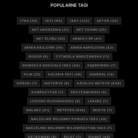
POPULARNE TAGI
1794
(35)
1831
(95)
1863
(123)
AKTOR
(30)
AKT URODZENIA
(21)
AKT ZGONU
(20)
AKT ŚLUBU
(20)
ARMIA II RP
(41)
ARMIA KRAJOWA
(19)
ARMIA NAPOLEONA
(82)
BISKUP
(8)
CYTADELA WARSZAWSKA
(11)
DOWÓDCA ODDZIAŁU 1863
(46)
DĄBROWSKI
(7)
FILM
(25)
GALERIA 1831
(58)
GENERAŁ
(74)
GÓRSKI
(7)
HISTORYK
(8)
KATALOG METRYK
(648)
KOMPOZYTOR
(7)
KRZYŻANOWSKI
(8)
LEGIONY PIŁSUDSKIEGO
(9)
LEKARZ
(7)
MALARZ
(31)
METRYKA
(626)
MUZYK
(7)
NACZELNIK WOJENNY POWIATU 1863
(24)
NACZELNIK WOJENNY WOJEWÓDZTWA 1863
(7)
OSTROWSKI
(9)
PILOT
(7)
PISARZ
(45)