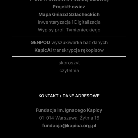
Projekt
Łowicz
Mapa Gniazd Szlacheckich
Inwentaryzacja i Digitalizacja
Wypisy prof. Tymienieckiego
GENPOD
wyszukiwarka baz danych
KapicAI
transkrypcja rękopisów
skoroszyt
czytelnia
KONTAKT / DANE ADRESOWE
Fundacja im. Ignacego Kapicy
01-014 Warszawa, Żytnia 16
fundacja@kapica.org.pl