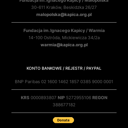
Fundacja im. Ignacego Kapicy / Małopolska
30-611 Kraków, Beskidzka 26/27
malopolska@kapica.org.pl
Fundacja im. Ignacego Kapicy / Warmia
14-100 Ostróda, Mickiewicza 34/2a
warmia@kapica.org.pl
KONTO BANKOWE / REJESTR / PAYPAL
BNP Paribas 02 1600 1462 1857 0385 9000 0001
KRS
0000893807
NIP
5272955106
REGON
388677182