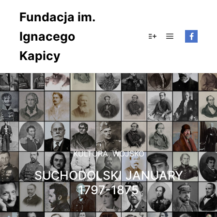
Fundacja im.
Ignacego
Główne men
Więcej informacji
Kapicy
KULTURA
,
WOJSKO
SUCHODOLSKI JANUARY
1797-1875