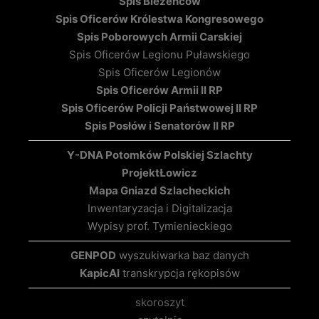
Spis Bieżeńców
Spis Oficerów Królestwa Kongresowego
Spis Poborowych Armii Carskiej
Spis Oficerów Legionu Puławskiego
Spis Oficerów Legionów
Spis Oficerów Armii II RP
Spis Oficerów Policji Państwowej II RP
Spis Posłów i Senatorów II RP
Y-DNA Potomków Polskiej Szlachty
Projekt
Łowicz
Mapa Gniazd Szlacheckich
Inwentaryzacja i Digitalizacja
Wypisy prof. Tymienieckiego
GENPOD
wyszukiwarka baz danych
KapicAI
transkrypcja rękopisów
skoroszyt