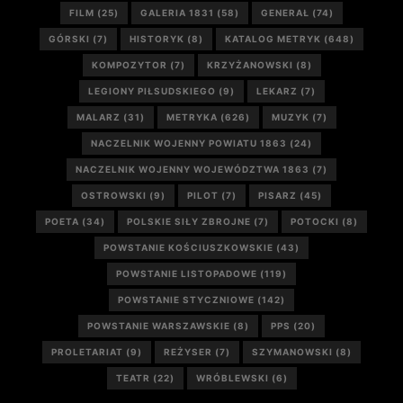
FILM
(25)
GALERIA 1831
(58)
GENERAŁ
(74)
GÓRSKI
(7)
HISTORYK
(8)
KATALOG METRYK
(648)
KOMPOZYTOR
(7)
KRZYŻANOWSKI
(8)
LEGIONY PIŁSUDSKIEGO
(9)
LEKARZ
(7)
MALARZ
(31)
METRYKA
(626)
MUZYK
(7)
NACZELNIK WOJENNY POWIATU 1863
(24)
NACZELNIK WOJENNY WOJEWÓDZTWA 1863
(7)
OSTROWSKI
(9)
PILOT
(7)
PISARZ
(45)
POETA
(34)
POLSKIE SIŁY ZBROJNE
(7)
POTOCKI
(8)
POWSTANIE KOŚCIUSZKOWSKIE
(43)
POWSTANIE LISTOPADOWE
(119)
POWSTANIE STYCZNIOWE
(142)
POWSTANIE WARSZAWSKIE
(8)
PPS
(20)
PROLETARIAT
(9)
REŻYSER
(7)
SZYMANOWSKI
(8)
TEATR
(22)
WRÓBLEWSKI
(6)