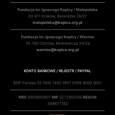
Fundacja im. Ignacego Kapicy / Małopolska
30-611 Kraków, Beskidzka 26/27
malopolska@kapica.org.pl
Fundacja im. Ignacego Kapicy / Warmia
14-100 Ostróda, Mickiewicza 34/2a
warmia@kapica.org.pl
KONTO BANKOWE / REJESTR / PAYPAL
BNP Paribas 02 1600 1462 1857 0385 9000 0001
KRS
0000893807
NIP
5272955106
REGON
388677182