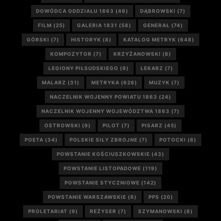
DOWÓDCA ODDZIAŁU 1863
(46)
DĄBROWSKI
(7)
FILM
(25)
GALERIA 1831
(58)
GENERAŁ
(74)
GÓRSKI
(7)
HISTORYK
(8)
KATALOG METRYK
(648)
KOMPOZYTOR
(7)
KRZYŻANOWSKI
(8)
LEGIONY PIŁSUDSKIEGO
(9)
LEKARZ
(7)
MALARZ
(31)
METRYKA
(626)
MUZYK
(7)
NACZELNIK WOJENNY POWIATU 1863
(24)
NACZELNIK WOJENNY WOJEWÓDZTWA 1863
(7)
OSTROWSKI
(9)
PILOT
(7)
PISARZ
(45)
POETA
(34)
POLSKIE SIŁY ZBROJNE
(7)
POTOCKI
(8)
POWSTANIE KOŚCIUSZKOWSKIE
(43)
POWSTANIE LISTOPADOWE
(119)
POWSTANIE STYCZNIOWE
(142)
POWSTANIE WARSZAWSKIE
(8)
PPS
(20)
PROLETARIAT
(9)
REŻYSER
(7)
SZYMANOWSKI
(8)