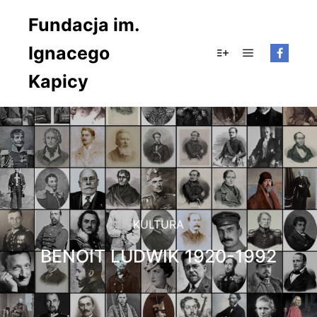
Fundacja im.
Ignacego
Główne men
Więcej informacji
Kapicy
KULTURA
BENOIT LUDWIK 1920-1992