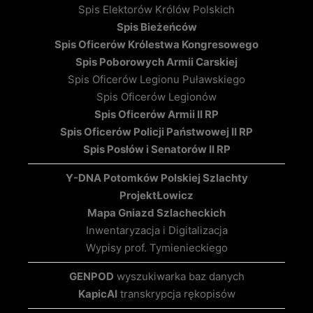
Spis Elektorów Królów Polskich
Spis Bieżeńców
Spis Oficerów Królestwa Kongresowego
Spis Poborowych Armii Carskiej
Spis Oficerów Legionu Puławskiego
Spis Oficerów Legionów
Spis Oficerów Armii II RP
Spis Oficerów Policji Państwowej II RP
Spis Posłów i Senatorów II RP
Y-DNA Potomków Polskiej Szlachty
Projekt
Łowicz
Mapa Gniazd Szlacheckich
Inwentaryzacja i Digitalizacja
Wypisy prof. Tymienieckiego
GENPOD
wyszukiwarka baz danych
KapicAI
transkrypcja rękopisów