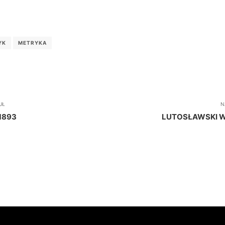
YK
METRYKA
UŁ
N
-1893
LUTOSŁAWSKI W