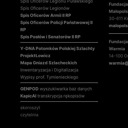
Spis Oficerów Legionu Puławskiego
Fundacja 
Spis Oficerów Legionów
Małopols
Spis Oficerów Armii II RP
30-611 K
Spis Oficerów Policji Państwowej II
malopols
RP
Spis Posłów i Senatorów II RP
Fundacja 
Y-DNA Potomków Polskiej Szlachty
Warmia
Projekt
Łowicz
14-100 O
Mapa Gniazd Szlacheckich
warmia@k
Inwentaryzacja i Digitalizacja
Wypisy prof. Tymienieckiego
GENPOD
wyszukiwarka baz danych
KapicAI
transkrypcja rękopisów
skoroszyt
czytelnia