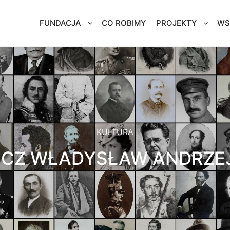
FUNDACJA
CO ROBIMY
PROJEKTY
WS
KULTURA
CZ WŁADYSŁAW ANDRZEJ