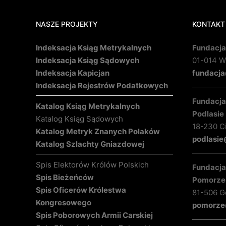
NASZE PROJEKTY
KONTAKT
Indeksacja Ksiąg Metrykalnych
Fundacja
Indeksacja Ksiąg Sądowych
01-014 Wa
Indeksacja Kapicjan
fundacja
Indeksacja Rejestrów Podatkowych
Fundacja 
Katalog Ksiąg Metrykalnych
Podlasie
Katalog Ksiąg Sądowych
18-230 C
Katalog Metryk Znanych Polaków
podlasie
Katalog Szlachty Gniazdowej
Spis Elektorów Królów Polskich
Fundacja 
Spis Bieżeńców
Pomorze
Spis Oficerów Królestwa
81-506 Gd
Kongresowego
pomorze@
Spis Poborowych Armii Carskiej