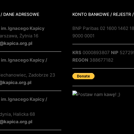
 / DANE ADRESOWE
KONTO BANKOWE / REJESTR /
 im. Ignacego Kapicy
BNP Paribas 02 1600 1462 1
rszawa, Żytnia 16
9000 0001
@kapica.org.pl
KRS
0000893807
NIP
52729
im. Ignacego Kapicy /
REGON
388677182
iechanowiec, Zadobrze 23
@kapica.org.pl
im. Ignacego Kapicy /
ynia, Halicka 68
kapica.org.pl