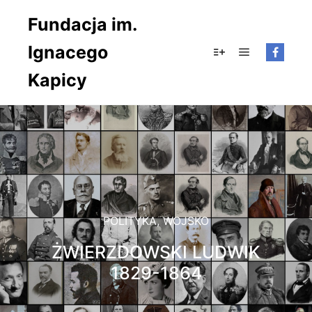
Fundacja im.
Ignacego
Główne men
Więcej informacji
Kapicy
POLITYKA
,
WOJSKO
ŻWIERZDOWSKI LUDWIK
1829-1864