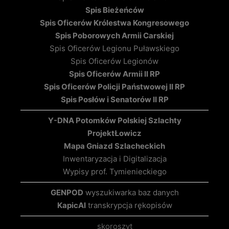
Spis Bieżeńców
Spis Oficerów Królestwa Kongresowego
Spis Poborowych Armii Carskiej
Spis Oficerów Legionu Puławskiego
Spis Oficerów Legionów
Spis Oficerów Armii II RP
Spis Oficerów Policji Państwowej II RP
Spis Posłów i Senatorów II RP
Y-DNA Potomków Polskiej Szlachty
Projekt
Łowicz
Mapa Gniazd Szlacheckich
Inwentaryzacja i Digitalizacja
Wypisy prof. Tymienieckiego
GENPOD
wyszukiwarka baz danych
KapicAI
transkrypcja rękopisów
skoroszyt