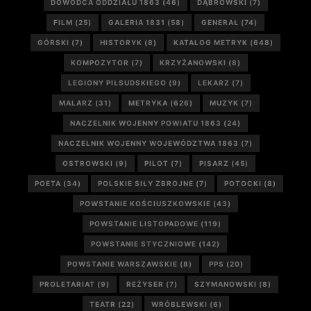
DOWÓDCA ODDZIAŁU 1863
(46)
DĄBROWSKI
(7)
FILM
(25)
GALERIA 1831
(58)
GENERAŁ
(74)
GÓRSKI
(7)
HISTORYK
(8)
KATALOG METRYK
(648)
KOMPOZYTOR
(7)
KRZYŻANOWSKI
(8)
LEGIONY PIŁSUDSKIEGO
(9)
LEKARZ
(7)
MALARZ
(31)
METRYKA
(626)
MUZYK
(7)
NACZELNIK WOJENNY POWIATU 1863
(24)
NACZELNIK WOJENNY WOJEWÓDZTWA 1863
(7)
OSTROWSKI
(9)
PILOT
(7)
PISARZ
(45)
POETA
(34)
POLSKIE SIŁY ZBROJNE
(7)
POTOCKI
(8)
POWSTANIE KOŚCIUSZKOWSKIE
(43)
POWSTANIE LISTOPADOWE
(119)
POWSTANIE STYCZNIOWE
(142)
POWSTANIE WARSZAWSKIE
(8)
PPS
(20)
PROLETARIAT
(9)
REŻYSER
(7)
SZYMANOWSKI
(8)
TEATR
(22)
WRÓBLEWSKI
(6)