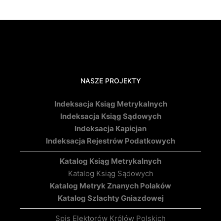
NASZE PROJEKTY
Indeksacja Ksiąg Metrykalnych
Indeksacja Ksiąg Sądowych
Indeksacja Kapicjan
Indeksacja Rejestrów Podatkowych
Katalog Ksiąg Metrykalnych
Katalog Ksiąg Sądowych
Katalog Metryk Znanych Polaków
Katalog Szlachty Gniazdowej
Spis Elektorów Królów Polskich