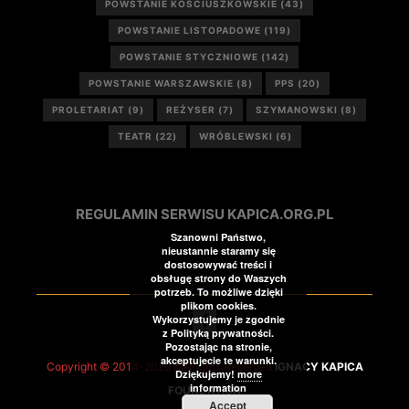
POWSTANIE KOŚCIUSZKOWSKIE
(43)
POWSTANIE LISTOPADOWE
(119)
POWSTANIE STYCZNIOWE
(142)
POWSTANIE WARSZAWSKIE
(8)
PPS
(20)
PROLETARIAT
(9)
REŻYSER
(7)
SZYMANOWSKI
(8)
TEATR
(22)
WRÓBLEWSKI
(6)
REGULAMIN SERWISU KAPICA.ORG.PL
Szanowni Państwo,
nieustannie staramy się
dostosowywać treści i
obsługę strony do Waszych
potrzeb. To możliwe dzięki
plikom cookies.
Wykorzystujemy je zgodnie
z Polityką prywatności.
Pozostając na stronie,
akceptujecie te warunki.
Copyright © 2014-2026 All Rights Reserved
IGNACY KAPICA
Dziękujemy!
more
information
FOUNDATION
Accept