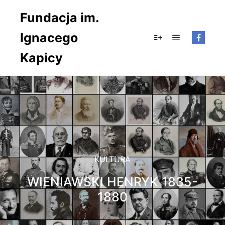
Fundacja im.
Ignacego
Główne men
Więcej informacji
Kapicy
KULTURA
WIENIAWSKI HENRYK 1835-
1880