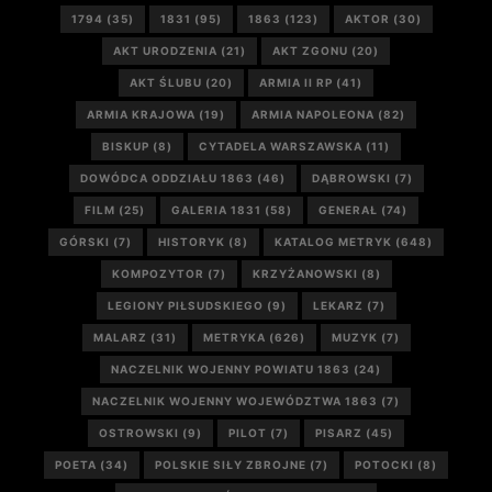
1794
(35)
1831
(95)
1863
(123)
AKTOR
(30)
AKT URODZENIA
(21)
AKT ZGONU
(20)
AKT ŚLUBU
(20)
ARMIA II RP
(41)
ARMIA KRAJOWA
(19)
ARMIA NAPOLEONA
(82)
BISKUP
(8)
CYTADELA WARSZAWSKA
(11)
DOWÓDCA ODDZIAŁU 1863
(46)
DĄBROWSKI
(7)
FILM
(25)
GALERIA 1831
(58)
GENERAŁ
(74)
GÓRSKI
(7)
HISTORYK
(8)
KATALOG METRYK
(648)
KOMPOZYTOR
(7)
KRZYŻANOWSKI
(8)
LEGIONY PIŁSUDSKIEGO
(9)
LEKARZ
(7)
MALARZ
(31)
METRYKA
(626)
MUZYK
(7)
NACZELNIK WOJENNY POWIATU 1863
(24)
NACZELNIK WOJENNY WOJEWÓDZTWA 1863
(7)
OSTROWSKI
(9)
PILOT
(7)
PISARZ
(45)
POETA
(34)
POLSKIE SIŁY ZBROJNE
(7)
POTOCKI
(8)