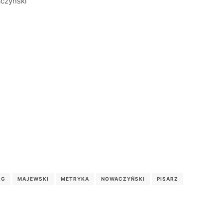
aczyński
RG
MAJEWSKI
METRYKA
NOWACZYŃSKI
PISARZ