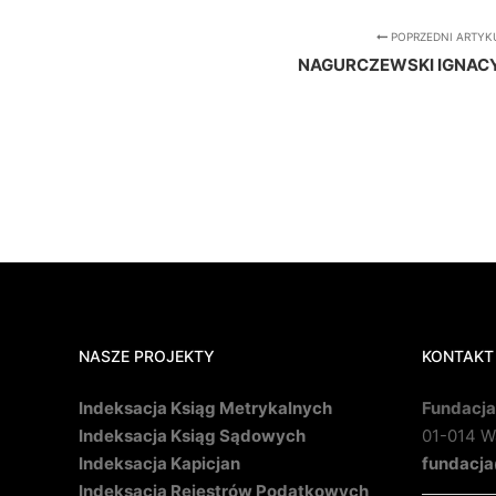
POPRZEDNI ARTYK
NAGURCZEWSKI IGNACY
NASZE PROJEKTY
KONTAKT
Indeksacja Ksiąg Metrykalnych
Fundacja
Indeksacja Ksiąg Sądowych
01-014 Wa
Indeksacja Kapicjan
fundacja
Indeksacja Rejestrów Podatkowych