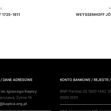
UŁ
N
 1725-1811
WEYSSENHOFF JÓZ
 / DANE ADRESOWE
KONTO BANKOWE / REJESTR /
 im. Ignacego Kapicy
BNP Paribas 02 1600 1462 1
rszawa, Żytnia 16
9000 0001
@kapica.org.pl