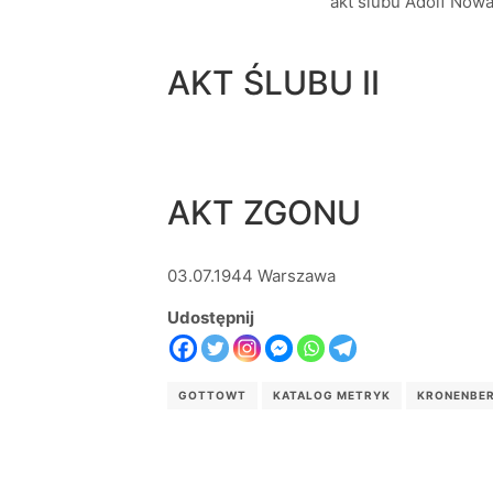
akt ślubu Adolf Now
AKT ŚLUBU II
AKT ZGONU
03.07.1944 Warszawa
Udostępnij
GOTTOWT
KATALOG METRYK
KRONENBE