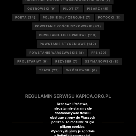
OSTROWSKI
(9)
PILOT
(7)
PISARZ
(45)
POETA
(34)
POLSKIE SIŁY ZBROJNE
(7)
POTOCKI
(8)
POWSTANIE KOŚCIUSZKOWSKIE
(43)
POWSTANIE LISTOPADOWE
(119)
POWSTANIE STYCZNIOWE
(142)
POWSTANIE WARSZAWSKIE
(8)
PPS
(20)
PROLETARIAT
(9)
REŻYSER
(7)
SZYMANOWSKI
(8)
TEATR
(22)
WRÓBLEWSKI
(6)
REGULAMIN SERWISU KAPICA.ORG.PL
Szanowni Państwo,
nieustannie staramy się
dostosowywać treści i
obsługę strony do Waszych
potrzeb. To możliwe dzięki
plikom cookies.
Wykorzystujemy je zgodnie
z Polityką prywatności.