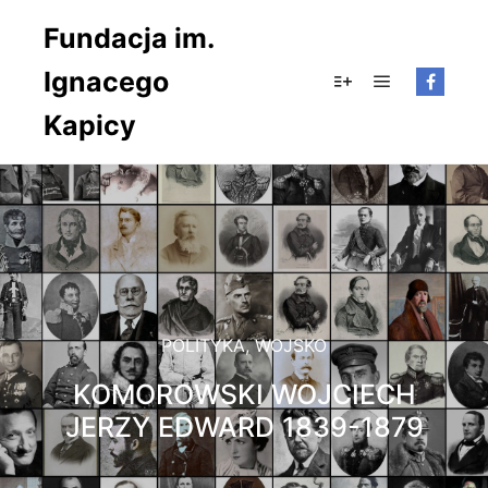
Fundacja im.
Ignacego
Główne men
Więcej informacji
Kapicy
POLITYKA
,
WOJSKO
KOMOROWSKI WOJCIECH
JERZY EDWARD 1839-1879