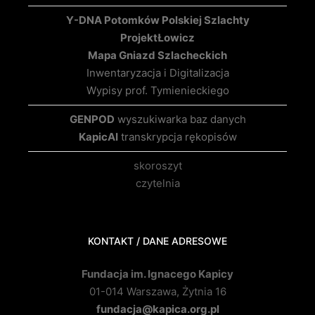
Y-DNA Potomków Polskiej Szlachty
Projekt
Łowicz
Mapa Gniazd Szlacheckich
Inwentaryzacja i Digitalizacja
Wypisy prof. Tymienieckiego
GENPOD
wyszukiwarka baz danych
KapicAI
transkrypcja rękopisów
skoroszyt
czytelnia
KONTAKT / DANE ADRESOWE
Fundacja im. Ignacego Kapicy
01-014 Warszawa, Żytnia 16
fundacja@kapica.org.pl