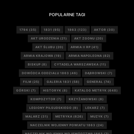
POPULARNE TAGI
1794
(35)
1831
(95)
1863
(123)
AKTOR
(30)
AKT URODZENIA
(21)
AKT ZGONU
(20)
AKT ŚLUBU
(20)
ARMIA II RP
(41)
ARMIA KRAJOWA
(19)
ARMIA NAPOLEONA
(82)
BISKUP
(8)
CYTADELA WARSZAWSKA
(11)
DOWÓDCA ODDZIAŁU 1863
(46)
DĄBROWSKI
(7)
FILM
(25)
GALERIA 1831
(58)
GENERAŁ
(74)
GÓRSKI
(7)
HISTORYK
(8)
KATALOG METRYK
(648)
KOMPOZYTOR
(7)
KRZYŻANOWSKI
(8)
LEGIONY PIŁSUDSKIEGO
(9)
LEKARZ
(7)
MALARZ
(31)
METRYKA
(626)
MUZYK
(7)
NACZELNIK WOJENNY POWIATU 1863
(24)
NACZELNIK WOJENNY WOJEWÓDZTWA 1863
(7)