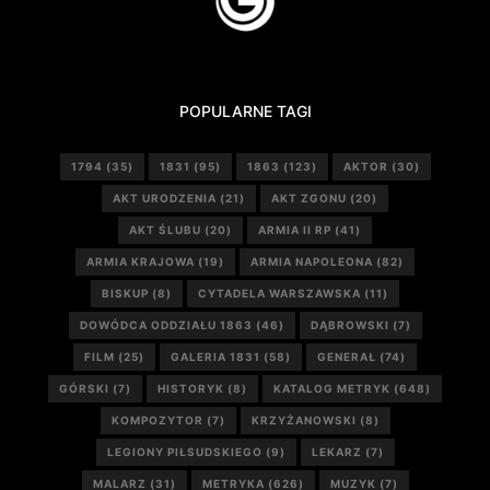
POPULARNE TAGI
1794
(35)
1831
(95)
1863
(123)
AKTOR
(30)
AKT URODZENIA
(21)
AKT ZGONU
(20)
AKT ŚLUBU
(20)
ARMIA II RP
(41)
ARMIA KRAJOWA
(19)
ARMIA NAPOLEONA
(82)
BISKUP
(8)
CYTADELA WARSZAWSKA
(11)
DOWÓDCA ODDZIAŁU 1863
(46)
DĄBROWSKI
(7)
FILM
(25)
GALERIA 1831
(58)
GENERAŁ
(74)
GÓRSKI
(7)
HISTORYK
(8)
KATALOG METRYK
(648)
KOMPOZYTOR
(7)
KRZYŻANOWSKI
(8)
LEGIONY PIŁSUDSKIEGO
(9)
LEKARZ
(7)
MALARZ
(31)
METRYKA
(626)
MUZYK
(7)