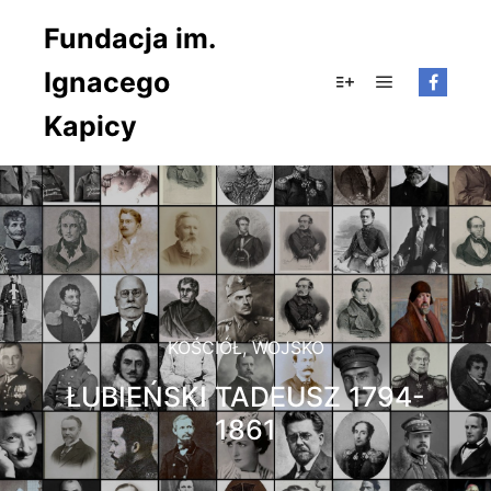
Fundacja im.
Ignacego
Główne men
Więcej informacji
Kapicy
KOŚCIÓŁ
,
WOJSKO
ŁUBIEŃSKI TADEUSZ 1794-
1861