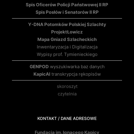
Spis Oficerów Policji Państwowej II RP
Spis Posłów i Senatorów II RP
Y-DNA Potomków Polskiej Szlachty
Projekt
Łowicz
Mapa Gniazd Szlacheckich
Inwentaryzacja i Digitalizacja
Wypisy prof. Tymienieckiego
GENPOD
wyszukiwarka baz danych
KapicAI
transkrypcja rękopisów
skoroszyt
czytelnia
KONTAKT / DANE ADRESOWE
Fundacja im. Ignacego Kapicy