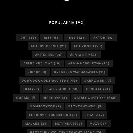
POPULARNE TAGI
1794
(35)
1831
(95)
1863
(123)
AKTOR
(30)
AKT URODZENIA
(21)
AKT ZGONU
(20)
AKT ŚLUBU
(20)
ARMIA II RP
(41)
ARMIA KRAJOWA
(19)
ARMIA NAPOLEONA
(82)
BISKUP
(8)
CYTADELA WARSZAWSKA
(11)
DOWÓDCA ODDZIAŁU 1863
(46)
DĄBROWSKI
(7)
FILM
(25)
GALERIA 1831
(58)
GENERAŁ
(74)
GÓRSKI
(7)
HISTORYK
(8)
KATALOG METRYK
(648)
KOMPOZYTOR
(7)
KRZYŻANOWSKI
(8)
LEGIONY PIŁSUDSKIEGO
(9)
LEKARZ
(7)
MALARZ
(31)
METRYKA
(626)
MUZYK
(7)
NACZELNIK WOJENNY POWIATU 1863
(24)