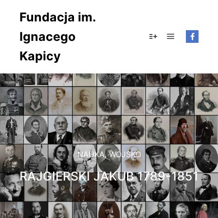
Fundacja im.
Ignacego
Główne men
Więcej informacji
Kapicy
NAUKA
,
WOJSKO
RAJGIERSKI JAKUB 1789-1851