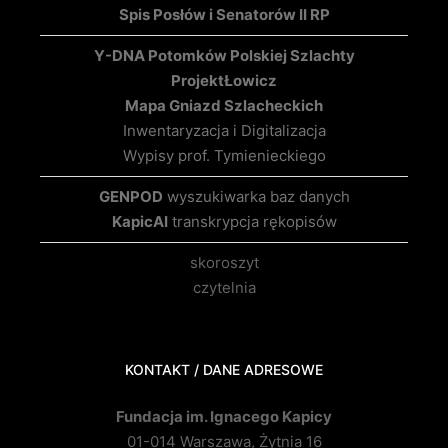
Spis Posłów i Senatorów II RP
Y-DNA Potomków Polskiej Szlachty
Projekt
Łowicz
Mapa Gniazd Szlacheckich
Inwentaryzacja i Digitalizacja
Wypisy prof. Tymienieckiego
GENPOD
wyszukiwarka baz danych
KapicAI
transkrypcja rękopisów
skoroszyt
czytelnia
KONTAKT / DANE ADRESOWE
Fundacja im. Ignacego Kapicy
01-014 Warszawa, Żytnia 16