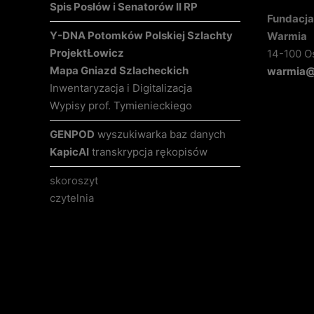
Spis Posłów i Senatorów II RP
Fundacja 
Y-DNA Potomków Polskiej Szlachty
Warmia
Projekt
Łowicz
14-100 O
Mapa Gniazd Szlacheckich
warmia@k
Inwentaryzacja i Digitalizacja
Wypisy prof. Tymienieckiego
GENPOD
wyszukiwarka baz danych
KapicAI
transkrypcja rękopisów
skoroszyt
czytelnia