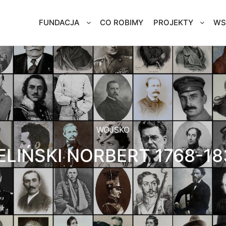
FUNDACJA
CO ROBIMY
PROJEKTY
WS
WOJSKO
ELIŃSKI NORBERT 1768-1