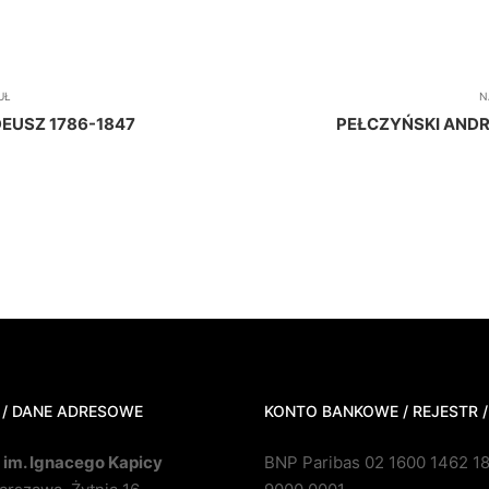
UŁ
N
EUSZ 1786-1847
PEŁCZYŃSKI ANDR
 / DANE ADRESOWE
KONTO BANKOWE / REJESTR /
 im. Ignacego Kapicy
BNP Paribas 02 1600 1462 1