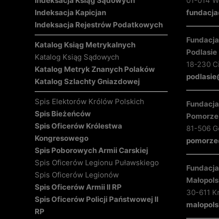
Indeksacja Ksiąg Sądowych
01-014 Wa
Indeksacja Kapicjan
fundacja
Indeksacja Rejestrów Podatkowych
Fundacja 
Katalog Ksiąg Metrykalnych
Podlasie
Katalog Ksiąg Sądowych
18-230 C
Katalog Metryk Znanych Polaków
podlasie
Katalog Szlachty Gniazdowej
Spis Elektorów Królów Polskich
Fundacja 
Spis Bieżeńców
Pomorze
Spis Oficerów Królestwa
81-506 Gd
Kongresowego
pomorze@
Spis Poborowych Armii Carskiej
Spis Oficerów Legionu Puławskiego
Fundacja 
Spis Oficerów Legionów
Małopols
Spis Oficerów Armii II RP
30-611 K
Spis Oficerów Policji Państwowej II
malopols
RP