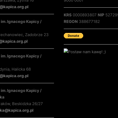
rszawa, Żytnia 16
9000 0001
@kapica.org.pl
KRS
0000893807
NIP
52729
im. Ignacego Kapicy /
REGON
388677182
iechanowiec, Zadobrze 23
@kapica.org.pl
im. Ignacego Kapicy /
ynia, Halicka 68
kapica.org.pl
im. Ignacego Kapicy /
ka
raków, Beskidzka 26/27
ka@kapica.org.pl