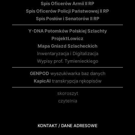
Spis Oficerów Armii II RP
Spis Oficerów Policji Państwowej II RP
Spis Posłów i Senatorów II RP
Y-DNA Potomków Polskiej Szlachty
Projekt
Łowicz
Mapa Gniazd Szlacheckich
Inwentaryzacja i Digitalizacja
Wypisy prof. Tymienieckiego
GENPOD
wyszukiwarka baz danych
KapicAI
transkrypcja rękopisów
skoroszyt
czytelnia
KONTAKT / DANE ADRESOWE