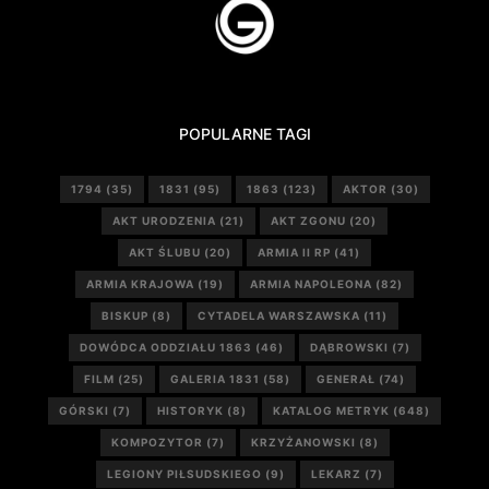
POPULARNE TAGI
1794
(35)
1831
(95)
1863
(123)
AKTOR
(30)
AKT URODZENIA
(21)
AKT ZGONU
(20)
AKT ŚLUBU
(20)
ARMIA II RP
(41)
ARMIA KRAJOWA
(19)
ARMIA NAPOLEONA
(82)
BISKUP
(8)
CYTADELA WARSZAWSKA
(11)
DOWÓDCA ODDZIAŁU 1863
(46)
DĄBROWSKI
(7)
FILM
(25)
GALERIA 1831
(58)
GENERAŁ
(74)
GÓRSKI
(7)
HISTORYK
(8)
KATALOG METRYK
(648)
KOMPOZYTOR
(7)
KRZYŻANOWSKI
(8)
LEGIONY PIŁSUDSKIEGO
(9)
LEKARZ
(7)