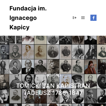
Fundacja im.
Ignacego
Główne men
Więcej informacji
Kapicy
WOJSKO
TOMICKI JAN KAPISTRAN
TADEUSZ 1786-1847