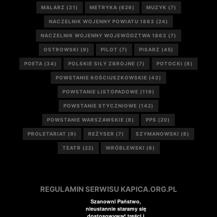
MALARZ
(31)
METRYKA
(626)
MUZYK
(7)
NACZELNIK WOJENNY POWIATU 1863
(24)
NACZELNIK WOJENNY WOJEWÓDZTWA 1863
(7)
OSTROWSKI
(9)
PILOT
(7)
PISARZ
(45)
POETA
(34)
POLSKIE SIŁY ZBROJNE
(7)
POTOCKI
(8)
POWSTANIE KOŚCIUSZKOWSKIE
(43)
POWSTANIE LISTOPADOWE
(119)
POWSTANIE STYCZNIOWE
(142)
POWSTANIE WARSZAWSKIE
(8)
PPS
(20)
PROLETARIAT
(9)
REŻYSER
(7)
SZYMANOWSKI
(8)
TEATR
(22)
WRÓBLEWSKI
(6)
REGULAMIN SERWISU KAPICA.ORG.PL
Szanowni Państwo,
nieustannie staramy się
dostosowywać treści i