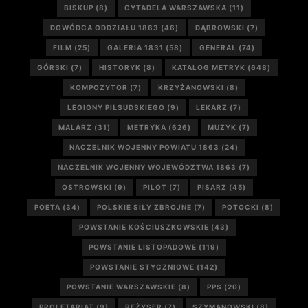
BISKUP
(8)
CYTADELA WARSZAWSKA
(11)
DOWÓDCA ODDZIAŁU 1863
(46)
DĄBROWSKI
(7)
FILM
(25)
GALERIA 1831
(58)
GENERAŁ
(74)
GÓRSKI
(7)
HISTORYK
(8)
KATALOG METRYK
(648)
KOMPOZYTOR
(7)
KRZYŻANOWSKI
(8)
LEGIONY PIŁSUDSKIEGO
(9)
LEKARZ
(7)
MALARZ
(31)
METRYKA
(626)
MUZYK
(7)
NACZELNIK WOJENNY POWIATU 1863
(24)
NACZELNIK WOJENNY WOJEWÓDZTWA 1863
(7)
OSTROWSKI
(9)
PILOT
(7)
PISARZ
(45)
POETA
(34)
POLSKIE SIŁY ZBROJNE
(7)
POTOCKI
(8)
POWSTANIE KOŚCIUSZKOWSKIE
(43)
POWSTANIE LISTOPADOWE
(119)
POWSTANIE STYCZNIOWE
(142)
POWSTANIE WARSZAWSKIE
(8)
PPS
(20)
PROLETARIAT
(9)
REŻYSER
(7)
SZYMANOWSKI
(8)