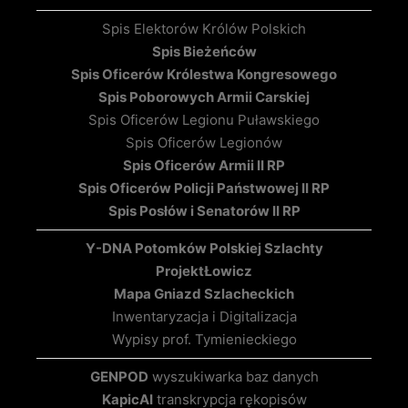
Spis Elektorów Królów Polskich
Spis Bieżeńców
Spis Oficerów Królestwa Kongresowego
Spis Poborowych Armii Carskiej
Spis Oficerów Legionu Puławskiego
Spis Oficerów Legionów
Spis Oficerów Armii II RP
Spis Oficerów Policji Państwowej II RP
Spis Posłów i Senatorów II RP
Y-DNA Potomków Polskiej Szlachty
Projekt
Łowicz
Mapa Gniazd Szlacheckich
Inwentaryzacja i Digitalizacja
Wypisy prof. Tymienieckiego
GENPOD
wyszukiwarka baz danych
KapicAI
transkrypcja rękopisów