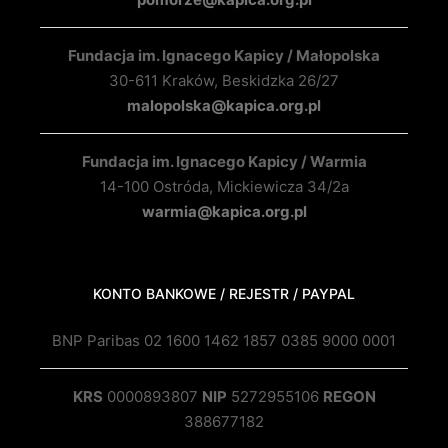
Fundacja im. Ignacego Kapicy / Małopolska
30-611 Kraków, Beskidzka 26/27
malopolska@kapica.org.pl
Fundacja im. Ignacego Kapicy / Warmia
14-100 Ostróda, Mickiewicza 34/2a
warmia@kapica.org.pl
KONTO BANKOWE / REJESTR / PAYPAL
BNP Paribas 02 1600 1462 1857 0385 9000 0001
KRS
0000893807
NIP
5272955106
REGON
388677182