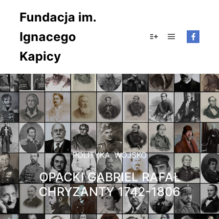
Fundacja im.
Ignacego
Główne men
Więcej informacji
Kapicy
POLITYKA
,
WOJSKO
OPACKI GABRIEL RAFAŁ
CHRYZANTY 1742-1806