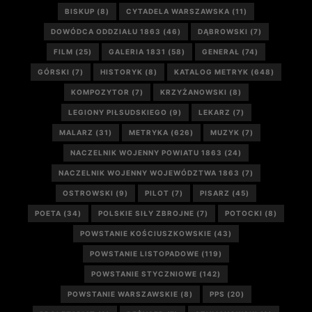
BISKUP
(8)
CYTADELA WARSZAWSKA
(11)
DOWÓDCA ODDZIAŁU 1863
(46)
DĄBROWSKI
(7)
FILM
(25)
GALERIA 1831
(58)
GENERAŁ
(74)
GÓRSKI
(7)
HISTORYK
(8)
KATALOG METRYK
(648)
KOMPOZYTOR
(7)
KRZYŻANOWSKI
(8)
LEGIONY PIŁSUDSKIEGO
(9)
LEKARZ
(7)
MALARZ
(31)
METRYKA
(626)
MUZYK
(7)
NACZELNIK WOJENNY POWIATU 1863
(24)
NACZELNIK WOJENNY WOJEWÓDZTWA 1863
(7)
OSTROWSKI
(9)
PILOT
(7)
PISARZ
(45)
POETA
(34)
POLSKIE SIŁY ZBROJNE
(7)
POTOCKI
(8)
POWSTANIE KOŚCIUSZKOWSKIE
(43)
POWSTANIE LISTOPADOWE
(119)
POWSTANIE STYCZNIOWE
(142)
POWSTANIE WARSZAWSKIE
(8)
PPS
(20)