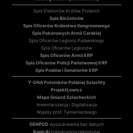
Spis Elektorów Królów Polskich
Spis Bieżeńców
Spis Oficerów Królestwa Kongresowego
Spis Poborowych Armii Carskiej
Spis Oficerów Legionu Puławskiego
Spis Oficerów Legionów
Spis Oficerów Armii II RP
Spis Oficerów Policji Państwowej II RP
Spis Posłów i Senatorów II RP
Y-DNA Potomków Polskiej Szlachty
Projekt
Łowicz
Mapa Gniazd Szlacheckich
Inwentaryzacja i Digitalizacja
Wypisy prof. Tymienieckiego
GENPOD
wyszukiwarka baz danych
KapicAI
transkrypcja rękopisów