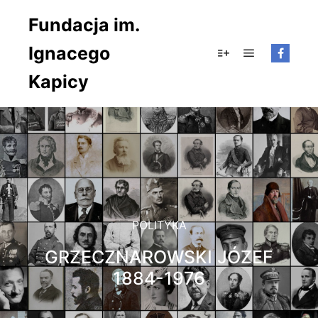
Fundacja im.
Ignacego
Główne men
Więcej informacji
Kapicy
POLITYKA
GRZECZNAROWSKI JÓZEF
1884-1976