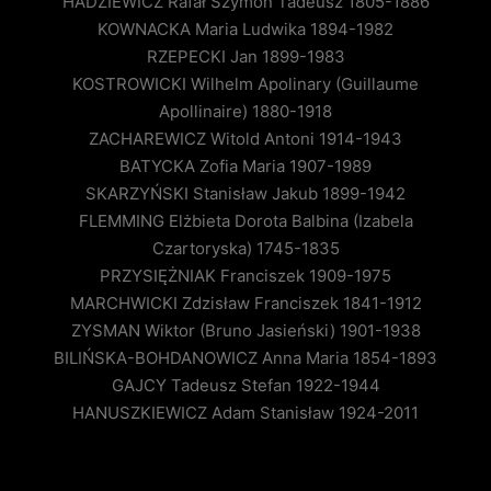
HADZIEWICZ Rafał Szymon Tadeusz 1805-1886
KOWNACKA Maria Ludwika 1894-1982
RZEPECKI Jan 1899-1983
KOSTROWICKI Wilhelm Apolinary (Guillaume
Apollinaire) 1880-1918
ZACHAREWICZ Witold Antoni 1914-1943
BATYCKA Zofia Maria 1907-1989
SKARZYŃSKI Stanisław Jakub 1899-1942
FLEMMING Elżbieta Dorota Balbina (Izabela
Czartoryska) 1745-1835
PRZYSIĘŻNIAK Franciszek 1909-1975
MARCHWICKI Zdzisław Franciszek 1841-1912
ZYSMAN Wiktor (Bruno Jasieński) 1901-1938
BILIŃSKA-BOHDANOWICZ Anna Maria 1854-1893
GAJCY Tadeusz Stefan 1922-1944
HANUSZKIEWICZ Adam Stanisław 1924-2011