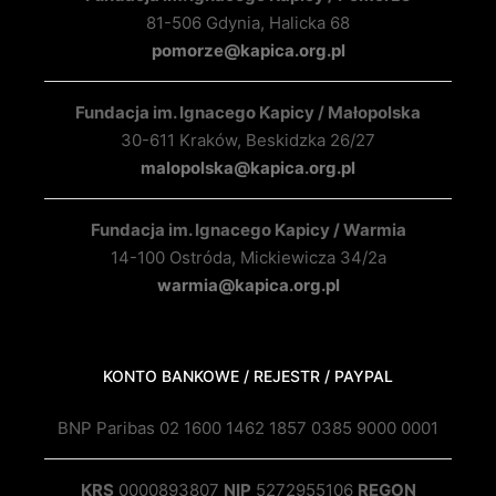
81-506 Gdynia, Halicka 68
pomorze@kapica.org.pl
Fundacja im. Ignacego Kapicy / Małopolska
30-611 Kraków, Beskidzka 26/27
malopolska@kapica.org.pl
Fundacja im. Ignacego Kapicy / Warmia
14-100 Ostróda, Mickiewicza 34/2a
warmia@kapica.org.pl
KONTO BANKOWE / REJESTR / PAYPAL
BNP Paribas 02 1600 1462 1857 0385 9000 0001
KRS
0000893807
NIP
5272955106
REGON