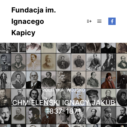
Fundacja im.
Ignacego
Główne men
Więcej informacji
Kapicy
POLITYKA
,
WOJSKO
CHMIELEŃSKI IGNACY JAKUB
1837-1871