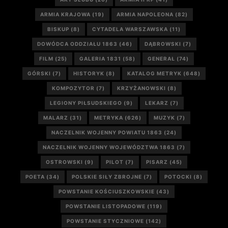
ARMIA KRAJOWA
(19)
ARMIA NAPOLEONA
(82)
BISKUP
(8)
CYTADELA WARSZAWSKA
(11)
DOWÓDCA ODDZIAŁU 1863
(46)
DĄBROWSKI
(7)
FILM
(25)
GALERIA 1831
(58)
GENERAŁ
(74)
GÓRSKI
(7)
HISTORYK
(8)
KATALOG METRYK
(648)
KOMPOZYTOR
(7)
KRZYŻANOWSKI
(8)
LEGIONY PIŁSUDSKIEGO
(9)
LEKARZ
(7)
MALARZ
(31)
METRYKA
(626)
MUZYK
(7)
NACZELNIK WOJENNY POWIATU 1863
(24)
NACZELNIK WOJENNY WOJEWÓDZTWA 1863
(7)
OSTROWSKI
(9)
PILOT
(7)
PISARZ
(45)
POETA
(34)
POLSKIE SIŁY ZBROJNE
(7)
POTOCKI
(8)
POWSTANIE KOŚCIUSZKOWSKIE
(43)
POWSTANIE LISTOPADOWE
(119)
POWSTANIE STYCZNIOWE
(142)