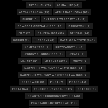
AKT ŚLUBU
(20)
ARMIA II RP
(41)
ARMIA KRAJOWA
(19)
ARMIA NAPOLEONA
(82)
BISKUP
(8)
CYTADELA WARSZAWSKA
(11)
DOWÓDCA ODDZIAŁU 1863
(46)
DĄBROWSKI
(7)
FILM
(25)
GALERIA 1831
(58)
GENERAŁ
(74)
GÓRSKI
(7)
HISTORYK
(8)
KATALOG METRYK
(648)
KOMPOZYTOR
(7)
KRZYŻANOWSKI
(8)
LEGIONY PIŁSUDSKIEGO
(9)
LEKARZ
(7)
MALARZ
(31)
METRYKA
(626)
MUZYK
(7)
NACZELNIK WOJENNY POWIATU 1863
(24)
NACZELNIK WOJENNY WOJEWÓDZTWA 1863
(7)
OSTROWSKI
(9)
PILOT
(7)
PISARZ
(45)
POETA
(34)
POLSKIE SIŁY ZBROJNE
(7)
POTOCKI
(8)
POWSTANIE KOŚCIUSZKOWSKIE
(43)
POWSTANIE LISTOPADOWE
(119)