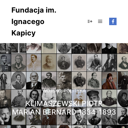
Fundacja im.
Ignacego
Główne men
Więcej informacji
Kapicy
WOJSKO
,
POLITYKA
KLIMASZEWSKI PIOTR
MARIAN BERNARD 1834-1893