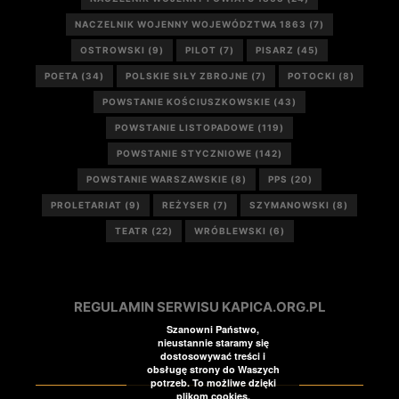
NACZELNIK WOJENNY WOJEWÓDZTWA 1863
(7)
OSTROWSKI
(9)
PILOT
(7)
PISARZ
(45)
POETA
(34)
POLSKIE SIŁY ZBROJNE
(7)
POTOCKI
(8)
POWSTANIE KOŚCIUSZKOWSKIE
(43)
POWSTANIE LISTOPADOWE
(119)
POWSTANIE STYCZNIOWE
(142)
POWSTANIE WARSZAWSKIE
(8)
PPS
(20)
PROLETARIAT
(9)
REŻYSER
(7)
SZYMANOWSKI
(8)
TEATR
(22)
WRÓBLEWSKI
(6)
REGULAMIN SERWISU KAPICA.ORG.PL
Szanowni Państwo,
nieustannie staramy się
dostosowywać treści i
obsługę strony do Waszych
potrzeb. To możliwe dzięki
plikom cookies.