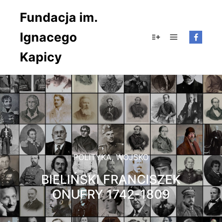
Fundacja im.
Ignacego
Główne men
Więcej informacji
Kapicy
POLITYKA
,
WOJSKO
BIELIŃSKI FRANCISZEK
ONUFRY 1742-1809