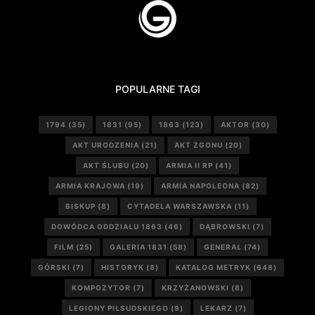
POPULARNE TAGI
1794
(35)
1831
(95)
1863
(123)
AKTOR
(30)
AKT URODZENIA
(21)
AKT ZGONU
(20)
AKT ŚLUBU
(20)
ARMIA II RP
(41)
ARMIA KRAJOWA
(19)
ARMIA NAPOLEONA
(82)
BISKUP
(8)
CYTADELA WARSZAWSKA
(11)
DOWÓDCA ODDZIAŁU 1863
(46)
DĄBROWSKI
(7)
FILM
(25)
GALERIA 1831
(58)
GENERAŁ
(74)
GÓRSKI
(7)
HISTORYK
(8)
KATALOG METRYK
(648)
KOMPOZYTOR
(7)
KRZYŻANOWSKI
(8)
LEGIONY PIŁSUDSKIEGO
(9)
LEKARZ
(7)