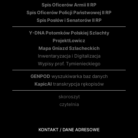
Spis Oficerów Armii II RP
Spis Oficerów Policji Państwowej II RP
Spis Posłów i Senatorów II RP
Y-DNA Potomków Polskiej Szlachty
Projekt
Łowicz
Mapa Gniazd Szlacheckich
Inwentaryzacja i Digitalizacja
Wypisy prof. Tymienieckiego
GENPOD
wyszukiwarka baz danych
KapicAI
transkrypcja rękopisów
skoroszyt
czytelnia
KONTAKT / DANE ADRESOWE