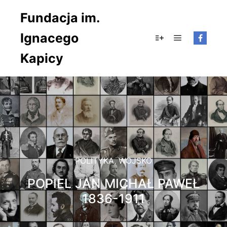
Fundacja im.
Ignacego
Główne men
Więcej informacji
Kapicy
POLITYKA
,
WOJSKO
POPIEL JAN MICHAŁ PAWEŁ
1836-1911