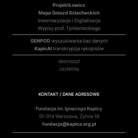
Projekt
Łowicz
Mapa Gniazd Szlacheckich
Inwentaryzacja i Digitalizacja
Wypisy prof. Tymienieckiego
GENPOD
wyszukiwarka baz danych
KapicAI
transkrypcja rękopisów
skoroszyt
czytelnia
KONTAKT / DANE ADRESOWE
Fundacja im. Ignacego Kapicy
01-014 Warszawa, Żytnia 16
fundacja@kapica.org.pl