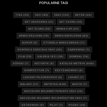
POPULARNE TAGI
1794
(35)
1831
(95)
1863
(123)
AKTOR
(30)
AKT URODZENIA
(21)
AKT ZGONU
(20)
AKT ŚLUBU
(20)
ARMIA II RP
(41)
ARMIA KRAJOWA
(19)
ARMIA NAPOLEONA
(82)
BISKUP
(8)
CYTADELA WARSZAWSKA
(11)
DOWÓDCA ODDZIAŁU 1863
(46)
DĄBROWSKI
(7)
FILM
(25)
GALERIA 1831
(58)
GENERAŁ
(74)
GÓRSKI
(7)
HISTORYK
(8)
KATALOG METRYK
(648)
KOMPOZYTOR
(7)
KRZYŻANOWSKI
(8)
LEGIONY PIŁSUDSKIEGO
(9)
LEKARZ
(7)
MALARZ
(31)
METRYKA
(626)
MUZYK
(7)
NACZELNIK WOJENNY POWIATU 1863
(24)
NACZELNIK WOJENNY WOJEWÓDZTWA 1863
(7)
OSTROWSKI
(9)
PILOT
(7)
PISARZ
(45)