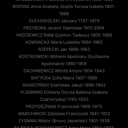
BISPING Anna Anatalia Józefa Teresa Izabela 1801-
1888
SUCHODOLSKI January 1797-1875
PRZYBORA Jeremi Stanisław 1915-2004
HADZIEWICZ Rafał Szymon Tadeusz 1805-1886
KOWNACKA Maria Ludwika 1894-1982
RZEPECKI Jan 1899-1983
KOSTROWICKI Wilhelm Apolinary (Guillaume
Apollinaire) 1880-1918
ZACHAREWICZ Witold Antoni 1914-1943
BATYCKA Zofia Maria 1907-1989
SKARZYŃSKI Stanisław Jakub 1899-1942
FLEMMING Elżbieta Dorota Balbina (Izabela
Czartoryska) 1745-1835
PRZYSIĘŻNIAK Franciszek 1909-1975
MARCHWICKI Zdzisław Franciszek 1841-1912
ZYSMAN Wiktor (Bruno Jasieński) 1901-1938
BILIŃSKA-BOHDANOWICZ Anna Maria 1854-1893