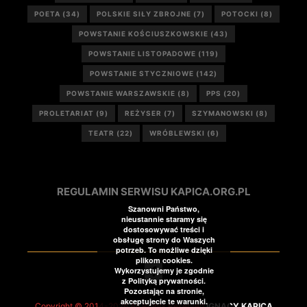
POETA
(34)
POLSKIE SIŁY ZBROJNE
(7)
POTOCKI
(8)
POWSTANIE KOŚCIUSZKOWSKIE
(43)
POWSTANIE LISTOPADOWE
(119)
POWSTANIE STYCZNIOWE
(142)
POWSTANIE WARSZAWSKIE
(8)
PPS
(20)
PROLETARIAT
(9)
REŻYSER
(7)
SZYMANOWSKI
(8)
TEATR
(22)
WRÓBLEWSKI
(6)
REGULAMIN SERWISU KAPICA.ORG.PL
Szanowni Państwo,
nieustannie staramy się
dostosowywać treści i
obsługę strony do Waszych
potrzeb. To możliwe dzięki
plikom cookies.
Wykorzystujemy je zgodnie
z Polityką prywatności.
Pozostając na stronie,
akceptujecie te warunki.
Copyright © 2014-2026 All Rights Reserved
IGNACY KAPICA