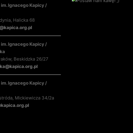
im. Ignacego Kapicy /
ynia, Halicka 68
kapica.org.pl
im. Ignacego Kapicy /
ka
raków, Beskidzka 26/27
ka@kapica.org.pl
im. Ignacego Kapicy /
stróda, Mickiewicza 34/2a
apica.org.pl