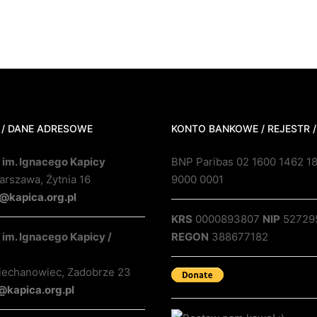
 / DANE ADRESOWE
KONTO BANKOWE / REJESTR /
 im. Ignacego Kapicy
BNP Paribas 02 1600 1462 1
rszawa, Żytnia 16
9000 0001
@kapica.org.pl
KRS
0000893807
NIP
52729
im. Ignacego Kapicy /
REGON
388677182
iechanowiec, Zadobrze 23
@kapica.org.pl