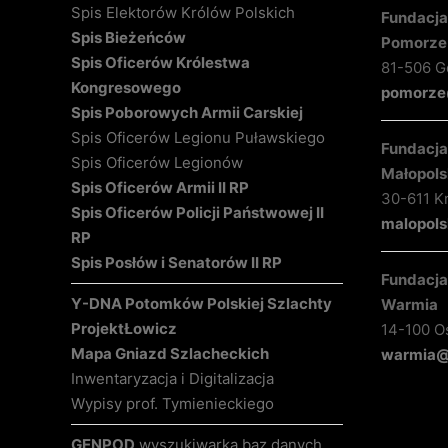
Spis Elektorów Królów Polskich
Fundacja 
Spis Bieżeńców
Pomorze
Spis Oficerów Królestwa
81-506 Gd
Kongresowego
pomorze@
Spis Poborowych Armii Carskiej
Spis Oficerów Legionu Puławskiego
Fundacja 
Spis Oficerów Legionów
Małopols
Spis Oficerów Armii II RP
30-611 K
Spis Oficerów Policji Państwowej II
malopols
RP
Spis Posłów i Senatorów II RP
Fundacja 
Y-DNA Potomków Polskiej Szlachty
Warmia
Projekt
Łowicz
14-100 O
Mapa Gniazd Szlacheckich
warmia@k
Inwentaryzacja i Digitalizacja
Wypisy prof. Tymienieckiego
GENPOD
wyszukiwarka baz danych