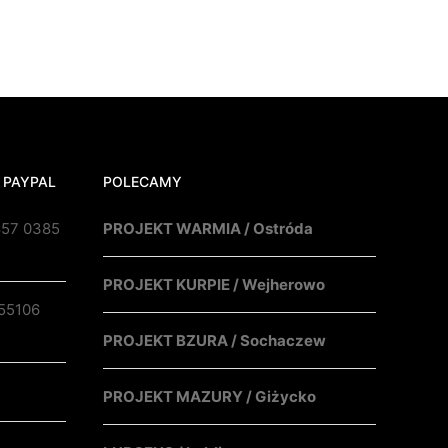
 PAYPAL
POLECAMY
857 0385
PROJEKT WARMIA / Ostróda
PROJEKT KURPIE / Wejherowo
55106
PROJEKT BZURA / Sochaczew
PROJEKT MAZURY / Giżycko