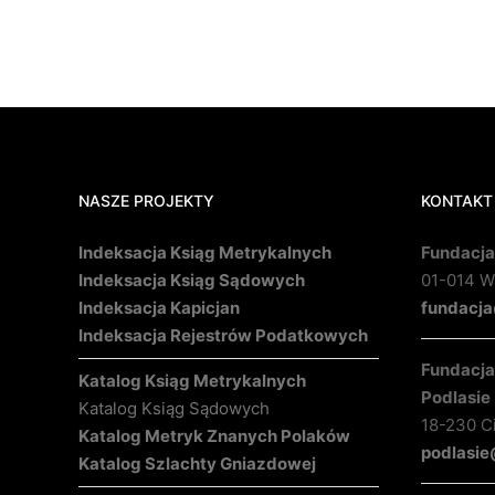
NASZE PROJEKTY
KONTAKT
Indeksacja Ksiąg Metrykalnych
Fundacja
Indeksacja Ksiąg Sądowych
01-014 Wa
Indeksacja Kapicjan
fundacja
Indeksacja Rejestrów Podatkowych
Fundacja 
Katalog Ksiąg Metrykalnych
Podlasie
Katalog Ksiąg Sądowych
18-230 C
Katalog Metryk Znanych Polaków
podlasie
Katalog Szlachty Gniazdowej