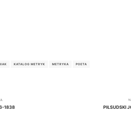
NIAK
KATALOG METRYK
METRYKA
POETA
UŁ
N
6-1838
PIŁSUDSKI 