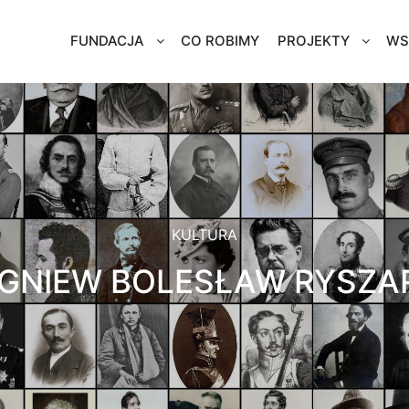
FUNDACJA
CO ROBIMY
PROJEKTY
WS
KULTURA
IGNIEW BOLESŁAW RYSZAR