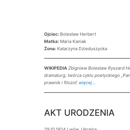
Ojciec:
Bolesław Herbert
Matka:
Maria Kaniak
Żona:
Katarzyna Dzieduszycka
WIKIPEDIA
Zbigniew Bolesław Ryszard Her
dramaturg, twórca cyklu poetyckiego „Pan
prawnik i filozof.
więcej…
AKT URODZENIA
29.10.1924 Lwów, Ukraina