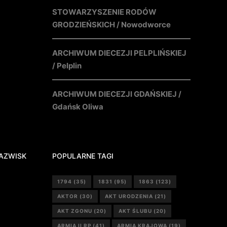
STOWARZYSZENIE RODÓW
GRODZIEŃSKICH / Nowodworce
ARCHIWUM DIECEZJI PELPLIŃSKIEJ
/ Pelplin
ARCHIWUM DIECEZJI GDAŃSKIEJ /
Gdańsk Oliwa
AZWISK
POPULARNE TAGI
1794
(35)
1831
(95)
1863
(123)
AKTOR
(30)
AKT URODZENIA
(21)
AKT ZGONU
(20)
AKT ŚLUBU
(20)
ARMIA II RP
(41)
ARMIA KRAJOWA
(19)