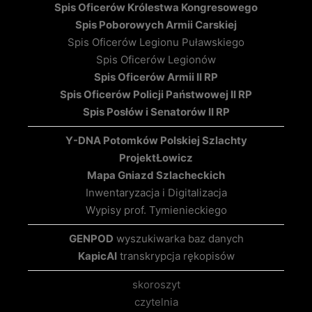
Spis Oficerów Królestwa Kongresowego
Spis Poborowych Armii Carskiej
Spis Oficerów Legionu Puławskiego
Spis Oficerów Legionów
Spis Oficerów Armii II RP
Spis Oficerów Policji Państwowej II RP
Spis Posłów i Senatorów II RP
Y-DNA Potomków Polskiej Szlachty
Projekt
Łowicz
Mapa Gniazd Szlacheckich
Inwentaryzacja i Digitalizacja
Wypisy prof. Tymienieckiego
GENPOD
wyszukiwarka baz danych
KapicAI
transkrypcja rękopisów
skoroszyt
czytelnia