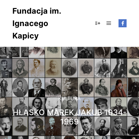
Fundacja im.
Ignacego
Główne men
Więcej informacji
Kapicy
KULTURA
HŁASKO MAREK JAKUB 1934-
1969