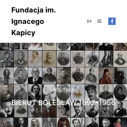
Fundacja im.
Ignacego
Główne men
Więcej informacji
Kapicy
POLITYKA
BIERUT BOLESŁAW 1892-1956