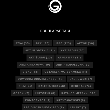
POPULARNE TAGI
1794
(35)
1831
(95)
1863
(123)
AKTOR
(30)
AKT URODZENIA
(21)
AKT ZGONU
(20)
AKT ŚLUBU
(20)
ARMIA II RP
(41)
ARMIA KRAJOWA
(19)
ARMIA NAPOLEONA
(82)
BISKUP
(8)
CYTADELA WARSZAWSKA
(11)
DOWÓDCA ODDZIAŁU 1863
(46)
DĄBROWSKI
(7)
FILM
(25)
GALERIA 1831
(58)
GENERAŁ
(74)
GÓRSKI
(7)
HISTORYK
(8)
KATALOG METRYK
(648)
KOMPOZYTOR
(7)
KRZYŻANOWSKI
(8)
LEGIONY PIŁSUDSKIEGO
(9)
LEKARZ
(7)