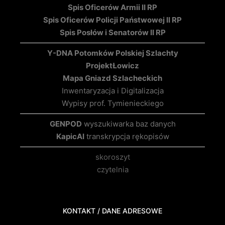
Spis Oficerów Armii II RP
Spis Oficerów Policji Państwowej II RP
Spis Posłów i Senatorów II RP
Y-DNA Potomków Polskiej Szlachty
Projekt
Łowicz
Mapa Gniazd Szlacheckich
Inwentaryzacja i Digitalizacja
Wypisy prof. Tymienieckiego
GENPOD
wyszukiwarka baz danych
KapicAI
transkrypcja rękopisów
skoroszyt
czytelnia
KONTAKT / DANE ADRESOWE