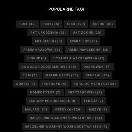
POPULARNE TAGI
1794
(35)
1831
(95)
1863
(123)
AKTOR
(30)
AKT URODZENIA
(21)
AKT ZGONU
(20)
AKT ŚLUBU
(20)
ARMIA II RP
(41)
ARMIA KRAJOWA
(19)
ARMIA NAPOLEONA
(82)
BISKUP
(8)
CYTADELA WARSZAWSKA
(11)
DOWÓDCA ODDZIAŁU 1863
(46)
DĄBROWSKI
(7)
FILM
(25)
GALERIA 1831
(58)
GENERAŁ
(74)
GÓRSKI
(7)
HISTORYK
(8)
KATALOG METRYK
(648)
KOMPOZYTOR
(7)
KRZYŻANOWSKI
(8)
LEGIONY PIŁSUDSKIEGO
(9)
LEKARZ
(7)
MALARZ
(31)
METRYKA
(626)
MUZYK
(7)
NACZELNIK WOJENNY POWIATU 1863
(24)
NACZELNIK WOJENNY WOJEWÓDZTWA 1863
(7)