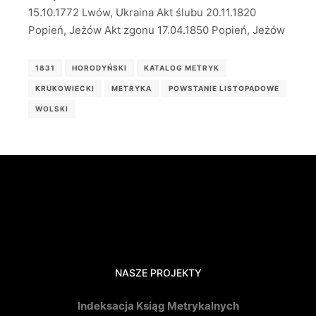
15.10.1772 Lwów, Ukraina Akt ślubu 20.11.1820
Popień, Jeżów Akt zgonu 17.04.1850 Popień, Jeżów
1831
HORODYŃSKI
KATALOG METRYK
KRUKOWIECKI
METRYKA
POWSTANIE LISTOPADOWE
WOLSKI
NASZE PROJEKTY
Indeksacja Ksiąg Metrykalnych