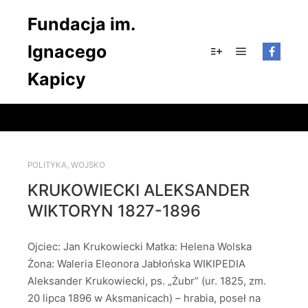
Fundacja im.
Ignacego
Główne men
Więcej informacji
Kapicy
POLITYKA
,
WOJSKO
KRUKOWIECKI ALEKSANDER
WIKTORYN 1827-1896
Ojciec: Jan Krukowiecki Matka: Helena Wolska
Żona: Waleria Eleonora Jabłońska WIKIPEDIA
Aleksander Krukowiecki, ps. „Żubr” (ur. 1825, zm.
20 lipca 1896 w Aksmanicach) – hrabia, poseł na