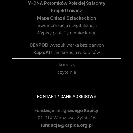
Y-DNA Potomków Polskiej Szlachty
Projekt
Łowicz
Mapa Gniazd Szlacheckich
Inwentaryzacja i Digitalizacja
Wypisy prof. Tymienieckiego
GENPOD
wyszukiwarka baz danych
KapicAI
transkrypcja rękopisów
skoroszyt
czytelnia
KONTAKT / DANE ADRESOWE
Fundacja im. Ignacego Kapicy
01-014 Warszawa, Żytnia 16
fundacja@kapica.org.pl