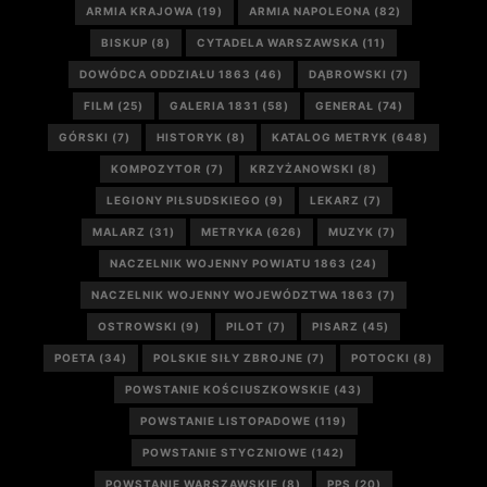
ARMIA KRAJOWA
(19)
ARMIA NAPOLEONA
(82)
BISKUP
(8)
CYTADELA WARSZAWSKA
(11)
DOWÓDCA ODDZIAŁU 1863
(46)
DĄBROWSKI
(7)
FILM
(25)
GALERIA 1831
(58)
GENERAŁ
(74)
GÓRSKI
(7)
HISTORYK
(8)
KATALOG METRYK
(648)
KOMPOZYTOR
(7)
KRZYŻANOWSKI
(8)
LEGIONY PIŁSUDSKIEGO
(9)
LEKARZ
(7)
MALARZ
(31)
METRYKA
(626)
MUZYK
(7)
NACZELNIK WOJENNY POWIATU 1863
(24)
NACZELNIK WOJENNY WOJEWÓDZTWA 1863
(7)
OSTROWSKI
(9)
PILOT
(7)
PISARZ
(45)
POETA
(34)
POLSKIE SIŁY ZBROJNE
(7)
POTOCKI
(8)
POWSTANIE KOŚCIUSZKOWSKIE
(43)
POWSTANIE LISTOPADOWE
(119)
POWSTANIE STYCZNIOWE
(142)
POWSTANIE WARSZAWSKIE
(8)
PPS
(20)