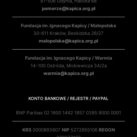
81-506 Gdynia, Halicka 68
pomorze@kapica.org.pl
Fundacja im. Ignacego Kapicy / Małopolska
30-611 Kraków, Beskidzka 26/27
malopolska@kapica.org.pl
Fundacja im. Ignacego Kapicy / Warmia
14-100 Ostróda, Mickiewicza 34/2a
warmia@kapica.org.pl
KONTO BANKOWE / REJESTR / PAYPAL
BNP Paribas 02 1600 1462 1857 0385 9000 0001
KRS
0000893807
NIP
5272955106
REGON