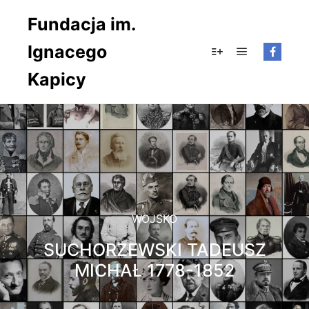
Fundacja im.
Ignacego
Główne men
Więcej informacji
Kapicy
WOJSKO
SUCHORZEWSKI TADEUSZ
MICHAŁ 1778-1852