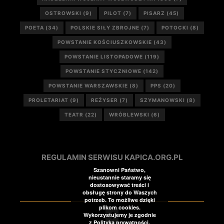
OSTROWSKI
(9)
PILOT
(7)
PISARZ
(45)
POETA
(34)
POLSKIE SIŁY ZBROJNE
(7)
POTOCKI
(8)
POWSTANIE KOŚCIUSZKOWSKIE
(43)
POWSTANIE LISTOPADOWE
(119)
POWSTANIE STYCZNIOWE
(142)
POWSTANIE WARSZAWSKIE
(8)
PPS
(20)
PROLETARIAT
(9)
REŻYSER
(7)
SZYMANOWSKI
(8)
TEATR
(22)
WRÓBLEWSKI
(6)
REGULAMIN SERWISU KAPICA.ORG.PL
Szanowni Państwo,
nieustannie staramy się
dostosowywać treści i
obsługę strony do Waszych
potrzeb. To możliwe dzięki
plikom cookies.
Wykorzystujemy je zgodnie
z Polityką prywatności.