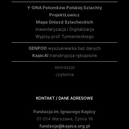
Y-DNA Potomków Polskiej Szlachty
Projekt
Łowicz
Mapa Gniazd Szlacheckich
Inwentaryzacja i Digitalizacja
Wypisy prof. Tymienieckiego
GENPOD
wyszukiwarka baz danych
KapicAI
transkrypcja rękopisów
skoroszyt
czytelnia
KONTAKT / DANE ADRESOWE
Fundacja im. Ignacego Kapicy
01-014 Warszawa, Żytnia 16
fundacja@kapica.org.pl