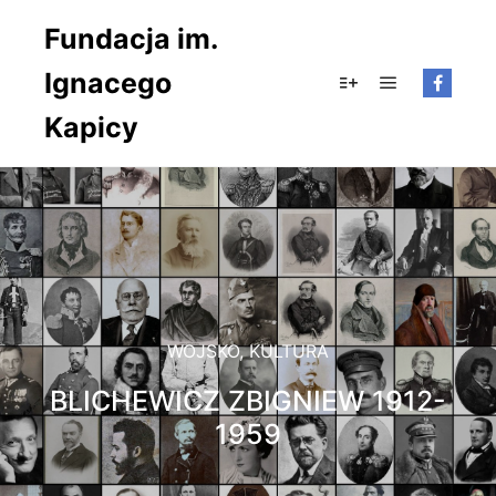
Fundacja im.
Ignacego
Główne men
Więcej informacji
Kapicy
WOJSKO
,
KULTURA
BLICHEWICZ ZBIGNIEW 1912-
1959