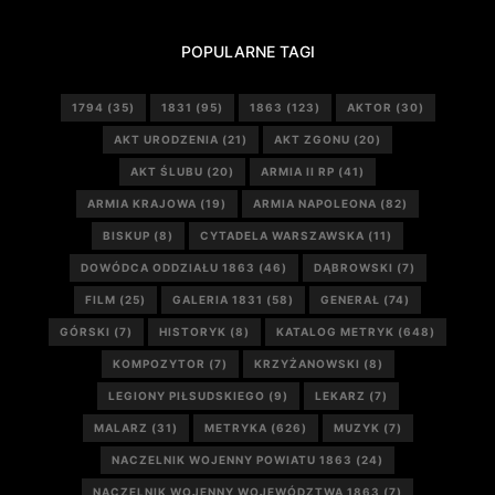
POPULARNE TAGI
1794
(35)
1831
(95)
1863
(123)
AKTOR
(30)
AKT URODZENIA
(21)
AKT ZGONU
(20)
AKT ŚLUBU
(20)
ARMIA II RP
(41)
ARMIA KRAJOWA
(19)
ARMIA NAPOLEONA
(82)
BISKUP
(8)
CYTADELA WARSZAWSKA
(11)
DOWÓDCA ODDZIAŁU 1863
(46)
DĄBROWSKI
(7)
FILM
(25)
GALERIA 1831
(58)
GENERAŁ
(74)
GÓRSKI
(7)
HISTORYK
(8)
KATALOG METRYK
(648)
KOMPOZYTOR
(7)
KRZYŻANOWSKI
(8)
LEGIONY PIŁSUDSKIEGO
(9)
LEKARZ
(7)
MALARZ
(31)
METRYKA
(626)
MUZYK
(7)
NACZELNIK WOJENNY POWIATU 1863
(24)
NACZELNIK WOJENNY WOJEWÓDZTWA 1863
(7)