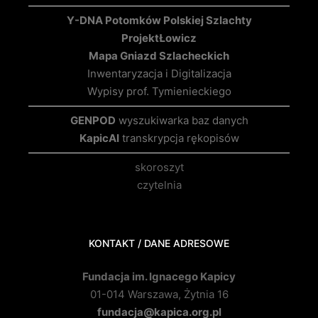
Y-DNA Potomków Polskiej Szlachty
Projekt
Łowicz
Mapa Gniazd Szlacheckich
Inwentaryzacja i Digitalizacja
Wypisy prof. Tymienieckiego
GENPOD
wyszukiwarka baz danych
KapicAI
transkrypcja rękopisów
skoroszyt
czytelnia
KONTAKT / DANE ADRESOWE
Fundacja im. Ignacego Kapicy
01-014 Warszawa, Żytnia 16
fundacja@kapica.org.pl