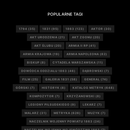
POPULARNE TAGI
1794
(35)
1831
(95)
1863
(123)
AKTOR
(30)
AKT URODZENIA
(21)
AKT ZGONU
(20)
AKT ŚLUBU
(20)
ARMIA II RP
(41)
ARMIA KRAJOWA
(19)
ARMIA NAPOLEONA
(82)
BISKUP
(8)
CYTADELA WARSZAWSKA
(11)
DOWÓDCA ODDZIAŁU 1863
(46)
DĄBROWSKI
(7)
FILM
(25)
GALERIA 1831
(58)
GENERAŁ
(74)
GÓRSKI
(7)
HISTORYK
(8)
KATALOG METRYK
(648)
KOMPOZYTOR
(7)
KRZYŻANOWSKI
(8)
LEGIONY PIŁSUDSKIEGO
(9)
LEKARZ
(7)
MALARZ
(31)
METRYKA
(626)
MUZYK
(7)
NACZELNIK WOJENNY POWIATU 1863
(24)
NACZELNIK WOJENNY WOJEWÓDZTWA 1863
(7)