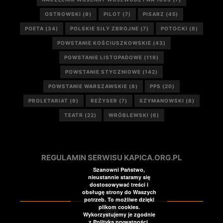
OSTROWSKI
(9)
PILOT
(7)
PISARZ
(45)
POETA
(34)
POLSKIE SIŁY ZBROJNE
(7)
POTOCKI
(8)
POWSTANIE KOŚCIUSZKOWSKIE
(43)
POWSTANIE LISTOPADOWE
(119)
POWSTANIE STYCZNIOWE
(142)
POWSTANIE WARSZAWSKIE
(8)
PPS
(20)
PROLETARIAT
(9)
REŻYSER
(7)
SZYMANOWSKI
(8)
TEATR
(22)
WRÓBLEWSKI
(6)
REGULAMIN SERWISU KAPICA.ORG.PL
Szanowni Państwo,
nieustannie staramy się
dostosowywać treści i
obsługę strony do Waszych
potrzeb. To możliwe dzięki
plikom cookies.
Wykorzystujemy je zgodnie
z Polityką prywatności.