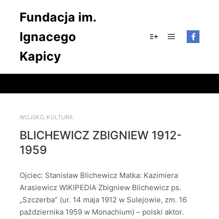
Fundacja im.
Ignacego
Główne men
Więcej informacji
Kapicy
WOJSKO
,
KULTURA
BLICHEWICZ ZBIGNIEW 1912-
1959
Ojciec: Stanisław Blichewicz Matka: Kazimiera
Arasiewicz WIKIPEDIA Zbigniew Blichewicz ps.
„Szczerba” (ur. 14 maja 1912 w Sulejowie, zm. 16
października 1959 w Monachium) – polski aktor.