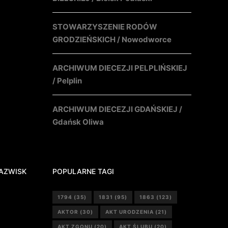
STOWARZYSZENIE RODÓW
GRODZIEŃSKICH / Nowodworce
ARCHIWUM DIECEZJI PELPLIŃSKIEJ
/ Pelplin
ARCHIWUM DIECEZJI GDAŃSKIEJ /
Gdańsk Oliwa
AZWISK
POPULARNE TAGI
1794
(35)
1831
(95)
1863
(123)
AKTOR
(30)
AKT URODZENIA
(21)
AKT ZGONU
(20)
AKT ŚLUBU
(20)