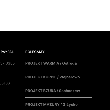
 PAYPAL
POLECAMY
857 0385
PROJEKT WARMIA / Ostróda
PROJEKT KURPIE / Wejherowo
55106
PROJEKT BZURA / Sochaczew
PROJEKT MAZURY / Giżycko