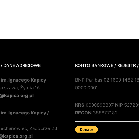
 / DANE ADRESOWE
KONTO BANKOWE / REJESTR /
 im. Ignacego Kapicy
BNP Paribas 02 1600 1462 1
rszawa, Żytnia 16
9000 0001
@kapica.org.pl
KRS
0000893807
NIP
52729
im. Ignacego Kapicy /
REGON
388677182
iechanowiec, Zadobrze 23
@kapica.org.pl