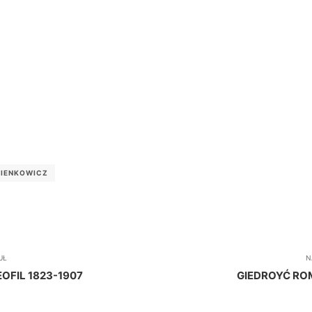
ZIENKOWICZ
UŁ
N
FIL 1823-1907
GIEDROYĆ RO