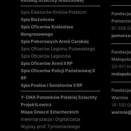
Katalog Szlachty Gniazdowej
Spis Elektorów Królów Polskich
Fundacja 
Spis Bieżeńców
Pomorze
Spis Oficerów Królestwa
81-506 Gd
Kongresowego
pomorze@
Spis Poborowych Armii Carskiej
Spis Oficerów Legionu Puławskiego
Fundacja 
Spis Oficerów Legionów
Małopols
Spis Oficerów Armii II RP
30-611 K
Spis Oficerów Policji Państwowej II
malopols
RP
Spis Posłów i Senatorów II RP
Fundacja 
Y-DNA Potomków Polskiej Szlachty
Warmia
Projekt
Łowicz
14-100 O
Mapa Gniazd Szlacheckich
warmia@k
Inwentaryzacja i Digitalizacja
Wypisy prof. Tymienieckiego