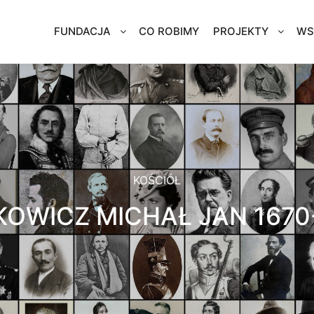
FUNDACJA
CO ROBIMY
PROJEKTY
WS
KOŚCIÓŁ
KOWICZ MICHAŁ JAN 1670