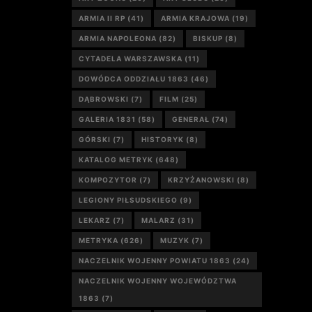
ARMIA II RP
(41)
ARMIA KRAJOWA
(19)
ARMIA NAPOLEONA
(82)
BISKUP
(8)
CYTADELA WARSZAWSKA
(11)
DOWÓDCA ODDZIAŁU 1863
(46)
DĄBROWSKI
(7)
FILM
(25)
GALERIA 1831
(58)
GENERAŁ
(74)
GÓRSKI
(7)
HISTORYK
(8)
KATALOG METRYK
(648)
KOMPOZYTOR
(7)
KRZYŻANOWSKI
(8)
LEGIONY PIŁSUDSKIEGO
(9)
LEKARZ
(7)
MALARZ
(31)
METRYKA
(626)
MUZYK
(7)
NACZELNIK WOJENNY POWIATU 1863
(24)
NACZELNIK WOJENNY WOJEWÓDZTWA
1863
(7)