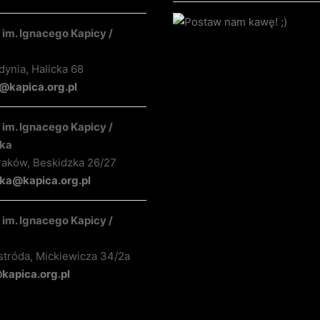
im. Ignacego Kapicy /
ynia, Halicka 68
kapica.org.pl
im. Ignacego Kapicy /
ka
raków, Beskidzka 26/27
ka@kapica.org.pl
im. Ignacego Kapicy /
stróda, Mickiewicza 34/2a
apica.org.pl