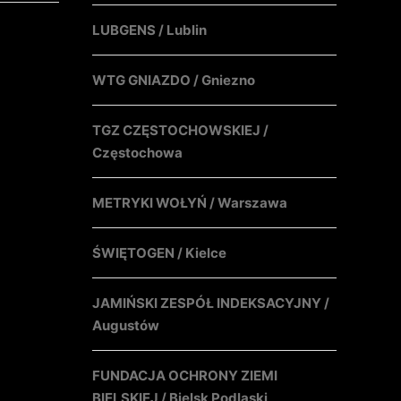
LUBGENS / Lublin
WTG GNIAZDO / Gniezno
TGZ CZĘSTOCHOWSKIEJ /
Częstochowa
METRYKI WOŁYŃ / Warszawa
ŚWIĘTOGEN / Kielce
JAMIŃSKI ZESPÓŁ INDEKSACYJNY /
Augustów
FUNDACJA OCHRONY ZIEMI
BIELSKIEJ / Bielsk Podlaski