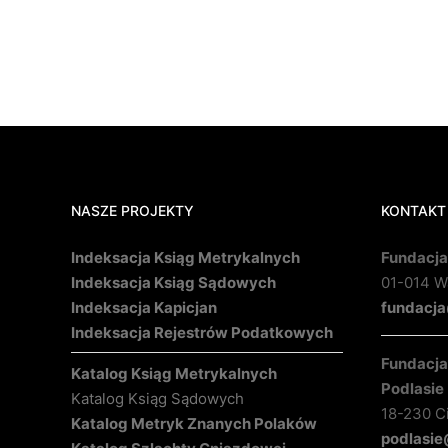
NASZE PROJEKTY
KONTAKT
Indeksacja Ksiąg Metrykalnych
Fundacja
Indeksacja Ksiąg Sądowych
01-014 Wa
Indeksacja Kapicjan
fundacja
Indeksacja Rejestrów Podatkowych
Fundacja 
Katalog Ksiąg Metrykalnych
Podlasie
Katalog Ksiąg Sądowych
18-230 C
Katalog Metryk Znanych Polaków
podlasie