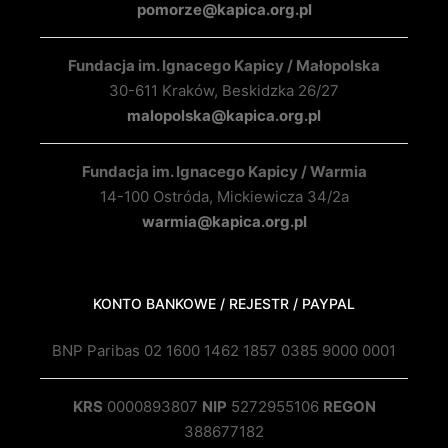
pomorze@kapica.org.pl
Fundacja im. Ignacego Kapicy / Małopolska
30-611 Kraków, Beskidzka 26/27
malopolska@kapica.org.pl
Fundacja im. Ignacego Kapicy / Warmia
14-100 Ostróda, Mickiewicza 34/2a
warmia@kapica.org.pl
KONTO BANKOWE / REJESTR / PAYPAL
BNP Paribas 02 1600 1462 1857 0385 9000 0001
KRS
0000893807
NIP
5272955106
REGON
388677182