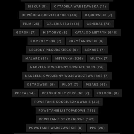
BISKUP
(8)
CYTADELA WARSZAWSKA
(11)
DOWÓDCA ODDZIAŁU 1863
(46)
DĄBROWSKI
(7)
FILM
(25)
GALERIA 1831
(58)
GENERAŁ
(74)
GÓRSKI
(7)
HISTORYK
(8)
KATALOG METRYK
(648)
KOMPOZYTOR
(7)
KRZYŻANOWSKI
(8)
LEGIONY PIŁSUDSKIEGO
(9)
LEKARZ
(7)
MALARZ
(31)
METRYKA
(626)
MUZYK
(7)
NACZELNIK WOJENNY POWIATU 1863
(24)
NACZELNIK WOJENNY WOJEWÓDZTWA 1863
(7)
OSTROWSKI
(9)
PILOT
(7)
PISARZ
(45)
POETA
(34)
POLSKIE SIŁY ZBROJNE
(7)
POTOCKI
(8)
POWSTANIE KOŚCIUSZKOWSKIE
(43)
POWSTANIE LISTOPADOWE
(119)
POWSTANIE STYCZNIOWE
(142)
POWSTANIE WARSZAWSKIE
(8)
PPS
(20)