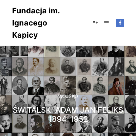
Fundacja im.
Ignacego
Główne men
Więcej informacji
Kapicy
WOJSKO
ŚWITALSKI ADAM JAN FELIKS
1894-1952