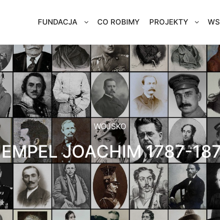
FUNDACJA
CO ROBIMY
PROJEKTY
WS
WOJSKO
EMPEL JOACHIM 1787-18