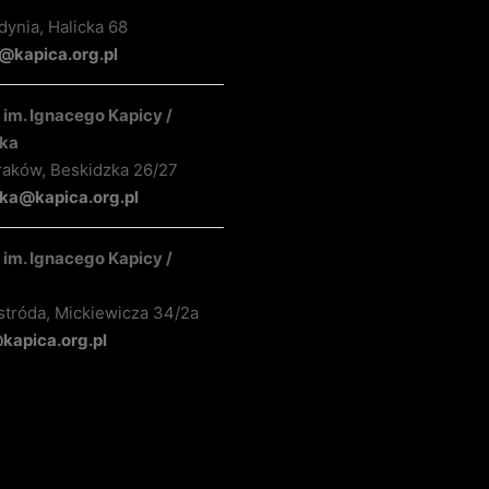
ynia, Halicka 68
kapica.org.pl
im. Ignacego Kapicy /
ka
raków, Beskidzka 26/27
ka@kapica.org.pl
im. Ignacego Kapicy /
stróda, Mickiewicza 34/2a
apica.org.pl