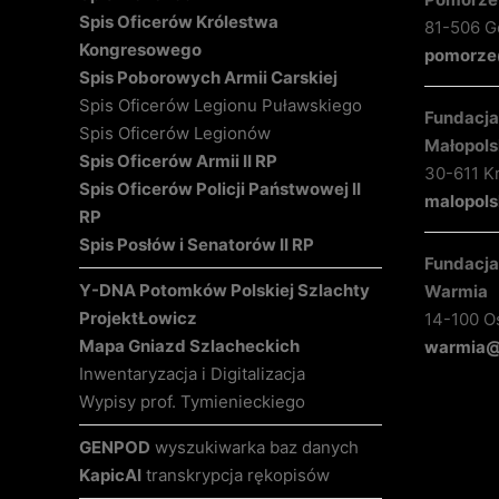
Spis Oficerów Królestwa
81-506 Gd
Kongresowego
pomorze@
Spis Poborowych Armii Carskiej
Spis Oficerów Legionu Puławskiego
Fundacja 
Spis Oficerów Legionów
Małopols
Spis Oficerów Armii II RP
30-611 K
Spis Oficerów Policji Państwowej II
malopols
RP
Spis Posłów i Senatorów II RP
Fundacja 
Y-DNA Potomków Polskiej Szlachty
Warmia
Projekt
Łowicz
14-100 O
Mapa Gniazd Szlacheckich
warmia@k
Inwentaryzacja i Digitalizacja
Wypisy prof. Tymienieckiego
GENPOD
wyszukiwarka baz danych
KapicAI
transkrypcja rękopisów