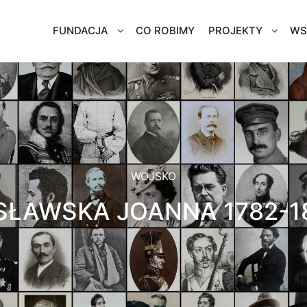
FUNDACJA
CO ROBIMY
PROJEKTY
WS
WOJSKO
SŁAWSKA JOANNA 1782-1