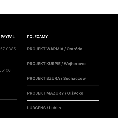
 PAYPAL
POLECAMY
857 0385
PROJEKT WARMIA / Ostróda
PROJEKT KURPIE / Wejherowo
55106
PROJEKT BZURA / Sochaczew
PROJEKT MAZURY / Giżycko
LUBGENS / Lublin