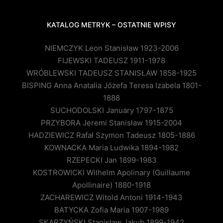
KATALOG METRYK – OSTATNIE WPISY
NIEMCZYK Leon Stanisław 1923-2006
FIJEWSKI TADEUSZ 1911-1978
WRÓBLEWSKI TADEUSZ STANISŁAW 1858-1925
BISPING Anna Anatalia Józefa Teresa Izabela 1801-
1888
SUCHODOLSKI January 1797-1875
PRZYBORA Jeremi Stanisław 1915-2004
HADZIEWICZ Rafał Szymon Tadeusz 1805-1886
KOWNACKA Maria Ludwika 1894-1982
RZEPECKI Jan 1899-1983
KOSTROWICKI Wilhelm Apolinary (Guillaume
Apollinaire) 1880-1918
ZACHAREWICZ Witold Antoni 1914-1943
BATYCKA Zofia Maria 1907-1989
SKARZYŃSKI Stanisław Jakub 1899-1942