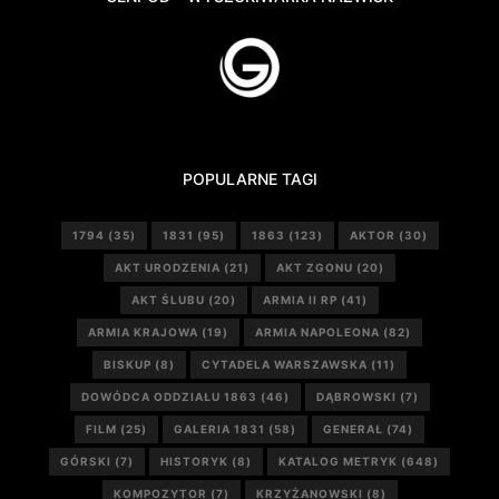
POPULARNE TAGI
1794
(35)
1831
(95)
1863
(123)
AKTOR
(30)
AKT URODZENIA
(21)
AKT ZGONU
(20)
AKT ŚLUBU
(20)
ARMIA II RP
(41)
ARMIA KRAJOWA
(19)
ARMIA NAPOLEONA
(82)
BISKUP
(8)
CYTADELA WARSZAWSKA
(11)
DOWÓDCA ODDZIAŁU 1863
(46)
DĄBROWSKI
(7)
FILM
(25)
GALERIA 1831
(58)
GENERAŁ
(74)
GÓRSKI
(7)
HISTORYK
(8)
KATALOG METRYK
(648)
KOMPOZYTOR
(7)
KRZYŻANOWSKI
(8)