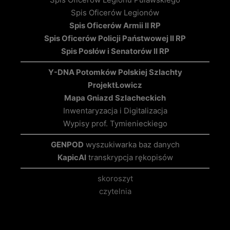
Spis Oficerów Legionów
Spis Oficerów Armii II RP
Spis Oficerów Policji Państwowej II RP
Spis Posłów i Senatorów II RP
Y-DNA Potomków Polskiej Szlachty
Projekt
Łowicz
Mapa Gniazd Szlacheckich
Inwentaryzacja i Digitalizacja
Wypisy prof. Tymienieckiego
GENPOD
wyszukiwarka baz danych
KapicAI
transkrypcja rękopisów
skoroszyt
czytelnia