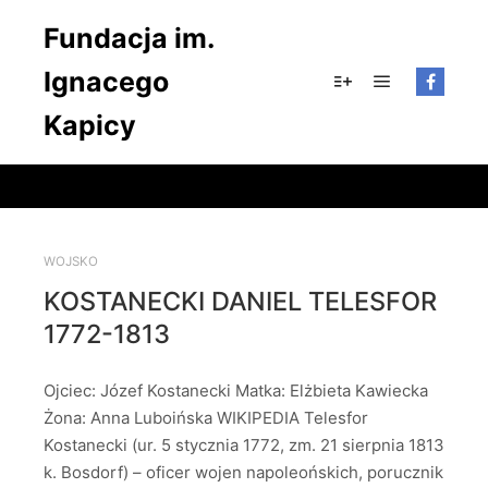
Fundacja im.
Ignacego
Główne men
Więcej informacji
Kapicy
WOJSKO
KOSTANECKI DANIEL TELESFOR
1772-1813
Ojciec: Józef Kostanecki Matka: Elżbieta Kawiecka
Żona: Anna Luboińska WIKIPEDIA Telesfor
Kostanecki (ur. 5 stycznia 1772, zm. 21 sierpnia 1813
k. Bosdorf) – oficer wojen napoleońskich, porucznik