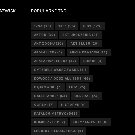
AZWISK
POPULARNE TAGI
1794
(35)
1831
(95)
1863
(123)
AKTOR
(30)
AKT URODZENIA
(21)
AKT ZGONU
(20)
AKT ŚLUBU
(20)
ARMIA II RP
(41)
ARMIA KRAJOWA
(19)
ARMIA NAPOLEONA
(82)
BISKUP
(8)
CYTADELA WARSZAWSKA
(11)
DOWÓDCA ODDZIAŁU 1863
(46)
DĄBROWSKI
(7)
FILM
(25)
GALERIA 1831
(58)
GENERAŁ
(74)
GÓRSKI
(7)
HISTORYK
(8)
KATALOG METRYK
(648)
KOMPOZYTOR
(7)
KRZYŻANOWSKI
(8)
LEGIONY PIŁSUDSKIEGO
(9)