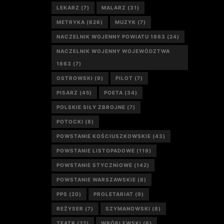
LEKARZ
(7)
MALARZ
(31)
METRYKA
(626)
MUZYK
(7)
NACZELNIK WOJENNY POWIATU 1863
(24)
NACZELNIK WOJENNY WOJEWÓDZTWA
1863
(7)
OSTROWSKI
(9)
PILOT
(7)
PISARZ
(45)
POETA
(34)
POLSKIE SIŁY ZBROJNE
(7)
POTOCKI
(8)
POWSTANIE KOŚCIUSZKOWSKIE
(43)
POWSTANIE LISTOPADOWE
(119)
POWSTANIE STYCZNIOWE
(142)
POWSTANIE WARSZAWSKIE
(8)
PPS
(20)
PROLETARIAT
(9)
REŻYSER
(7)
SZYMANOWSKI
(8)
TEATR
(22)
WRÓBLEWSKI
(6)