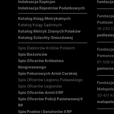
Indeksacja Kapicjan
fundacja
Indeksacja Rejestrów Podatkowych
Fundacja 
Katalog Ksiąg Metrykalnych
Podlasie
Katalog Ksiąg Sądowych
18-230 C
Katalog Metryk Znanych Polaków
podlasie
Katalog Szlachty Gniazdowej
Spis Elektorów Królów Polskich
Fundacja 
Spis Bieżeńców
Pomorze
Spis Oficerów Królestwa
81-506 Gd
Kongresowego
pomorze@
Spis Poborowych Armii Carskiej
Spis Oficerów Legionu Puławskiego
Fundacja 
Spis Oficerów Legionów
Małopols
Spis Oficerów Armii II RP
30-611 K
Spis Oficerów Policji Państwowej II
malopols
RP
Spis Posłów i Senatorów II RP