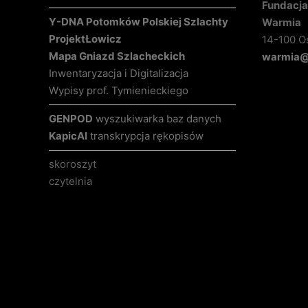
Fundacja 
Y-DNA Potomków Polskiej Szlachty
Warmia
Projekt
Łowicz
14-100 O
Mapa Gniazd Szlacheckich
warmia@k
Inwentaryzacja i Digitalizacja
Wypisy prof. Tymienieckiego
GENPOD
wyszukiwarka baz danych
KapicAI
transkrypcja rękopisów
skoroszyt
czytelnia