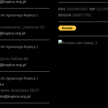
@kapica.org.pl
KRS
0000893807
NIP
52729
im. Ignacego Kapicy /
REGON
388677182
iechanowiec, Zadobrze 23
@kapica.org.pl
im. Ignacego Kapicy /
ynia, Halicka 68
kapica.org.pl
im. Ignacego Kapicy /
ka
raków, Beskidzka 26/27
ka@kapica.org.pl