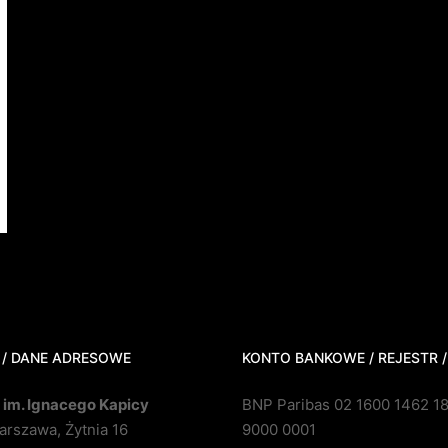
 / DANE ADRESOWE
KONTO BANKOWE / REJESTR /
 im. Ignacego Kapicy
BNP Paribas 02 1600 1462 1
rszawa, Żytnia 16
9000 0001