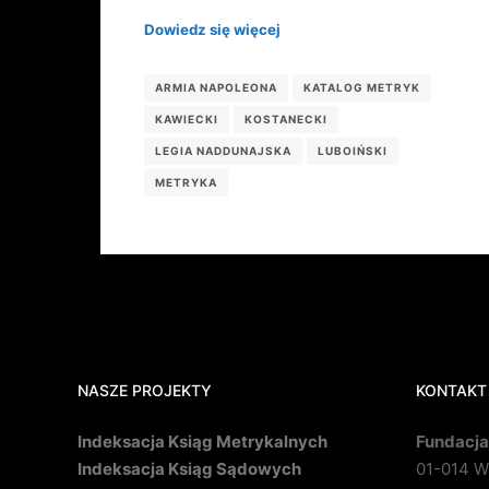
Dowiedz się więcej
ARMIA NAPOLEONA
KATALOG METRYK
KAWIECKI
KOSTANECKI
LEGIA NADDUNAJSKA
LUBOIŃSKI
METRYKA
NASZE PROJEKTY
KONTAKT
Indeksacja Ksiąg Metrykalnych
Fundacja
Indeksacja Ksiąg Sądowych
01-014 Wa