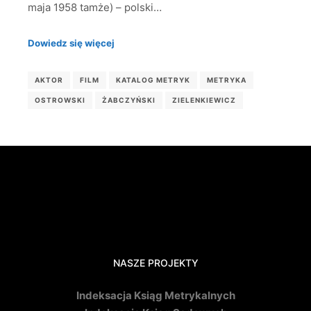
maja 1958 tamże) – polski…
Dowiedz się więcej
AKTOR
FILM
KATALOG METRYK
METRYKA
OSTROWSKI
ŻABCZYŃSKI
ZIELENKIEWICZ
NASZE PROJEKTY
Indeksacja Ksiąg Metrykalnych