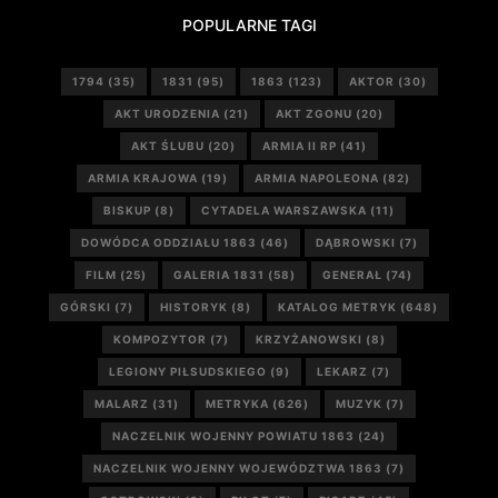
POPULARNE TAGI
1794
(35)
1831
(95)
1863
(123)
AKTOR
(30)
AKT URODZENIA
(21)
AKT ZGONU
(20)
AKT ŚLUBU
(20)
ARMIA II RP
(41)
ARMIA KRAJOWA
(19)
ARMIA NAPOLEONA
(82)
BISKUP
(8)
CYTADELA WARSZAWSKA
(11)
DOWÓDCA ODDZIAŁU 1863
(46)
DĄBROWSKI
(7)
FILM
(25)
GALERIA 1831
(58)
GENERAŁ
(74)
GÓRSKI
(7)
HISTORYK
(8)
KATALOG METRYK
(648)
KOMPOZYTOR
(7)
KRZYŻANOWSKI
(8)
LEGIONY PIŁSUDSKIEGO
(9)
LEKARZ
(7)
MALARZ
(31)
METRYKA
(626)
MUZYK
(7)
NACZELNIK WOJENNY POWIATU 1863
(24)
NACZELNIK WOJENNY WOJEWÓDZTWA 1863
(7)