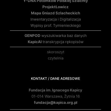
Y-DNA Potomków Polskiej Szlachty
Projekt
Łowicz
Mapa Gniazd Szlacheckich
Inwentaryzacja i Digitalizacja
Wypisy prof. Tymienieckiego
GENPOD
wyszukiwarka baz danych
KapicAI
transkrypcja rękopisów
skoroszyt
czytelnia
KONTAKT / DANE ADRESOWE
Fundacja im. Ignacego Kapicy
01-014 Warszawa, Żytnia 16
fundacja@kapica.org.pl