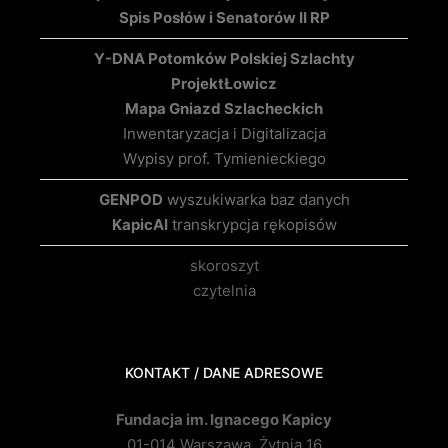
Spis Posłów i Senatorów II RP
Y-DNA Potomków Polskiej Szlachty
Projekt
Łowicz
Mapa Gniazd Szlacheckich
Inwentaryzacja i Digitalizacja
Wypisy prof. Tymienieckiego
GENPOD
wyszukiwarka baz danych
KapicAI
transkrypcja rękopisów
skoroszyt
czytelnia
KONTAKT / DANE ADRESOWE
Fundacja im. Ignacego Kapicy
01-014 Warszawa, Żytnia 16