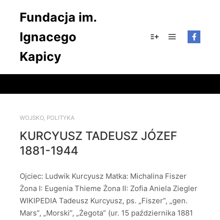
Fundacja im.
Ignacego
Główne men
Więcej informacji
Kapicy
WOJSKO
,
POLITYKA
KURCYUSZ TADEUSZ JÓZEF
1881-1944
Ojciec: Ludwik Kurcyusz Matka: Michalina Fiszer
Żona I: Eugenia Thieme Żona II: Zofia Aniela Ziegler
WIKIPEDIA Tadeusz Kurcyusz, ps. „Fiszer”, „gen.
Mars”, „Morski”, „Żegota” (ur. 15 października 1881