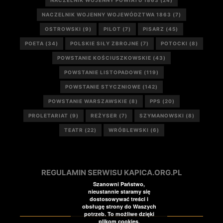
NACZELNIK WOJENNY POWIATU 1863
(24)
NACZELNIK WOJENNY WOJEWÓDZTWA 1863
(7)
OSTROWSKI
(9)
PILOT
(7)
PISARZ
(45)
POETA
(34)
POLSKIE SIŁY ZBROJNE
(7)
POTOCKI
(8)
POWSTANIE KOŚCIUSZKOWSKIE
(43)
POWSTANIE LISTOPADOWE
(119)
POWSTANIE STYCZNIOWE
(142)
POWSTANIE WARSZAWSKIE
(8)
PPS
(20)
PROLETARIAT
(9)
REŻYSER
(7)
SZYMANOWSKI
(8)
TEATR
(22)
WRÓBLEWSKI
(6)
REGULAMIN SERWISU KAPICA.ORG.PL
Szanowni Państwo,
nieustannie staramy się
dostosowywać treści i
obsługę strony do Waszych
potrzeb. To możliwe dzięki
plikom cookies.