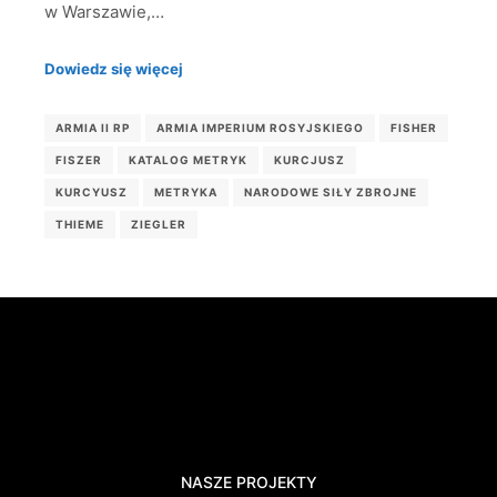
w Warszawie,…
Dowiedz się więcej
ARMIA II RP
ARMIA IMPERIUM ROSYJSKIEGO
FISHER
FISZER
KATALOG METRYK
KURCJUSZ
KURCYUSZ
METRYKA
NARODOWE SIŁY ZBROJNE
THIEME
ZIEGLER
NASZE PROJEKTY