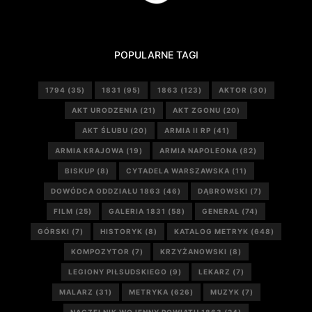
POPULARNE TAGI
1794
(35)
1831
(95)
1863
(123)
AKTOR
(30)
AKT URODZENIA
(21)
AKT ZGONU
(20)
AKT ŚLUBU
(20)
ARMIA II RP
(41)
ARMIA KRAJOWA
(19)
ARMIA NAPOLEONA
(82)
BISKUP
(8)
CYTADELA WARSZAWSKA
(11)
DOWÓDCA ODDZIAŁU 1863
(46)
DĄBROWSKI
(7)
FILM
(25)
GALERIA 1831
(58)
GENERAŁ
(74)
GÓRSKI
(7)
HISTORYK
(8)
KATALOG METRYK
(648)
KOMPOZYTOR
(7)
KRZYŻANOWSKI
(8)
LEGIONY PIŁSUDSKIEGO
(9)
LEKARZ
(7)
MALARZ
(31)
METRYKA
(626)
MUZYK
(7)