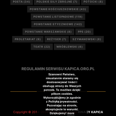
POETA
(34)
POLSKIE SIŁY ZBROJNE
(7)
POTOCKI
(8)
POWSTANIE KOŚCIUSZKOWSKIE
(43)
POWSTANIE LISTOPADOWE
(119)
POWSTANIE STYCZNIOWE
(142)
POWSTANIE WARSZAWSKIE
(8)
PPS
(20)
PROLETARIAT
(9)
REŻYSER
(7)
SZYMANOWSKI
(8)
TEATR
(22)
WRÓBLEWSKI
(6)
REGULAMIN SERWISU KAPICA.ORG.PL
Szanowni Państwo,
nieustannie staramy się
dostosowywać treści i
obsługę strony do Waszych
potrzeb. To możliwe dzięki
plikom cookies.
Wykorzystujemy je zgodnie
z Polityką prywatności.
Pozostając na stronie,
akceptujecie te warunki.
Copyright © 2014-2026 All Rights Reserved
IGNACY KAPICA
Dziękujemy!
more