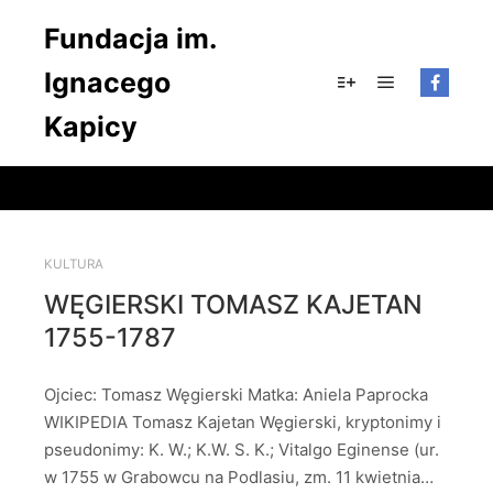
Fundacja im.
Ignacego
Główne men
Więcej informacji
Kapicy
KULTURA
WĘGIERSKI TOMASZ KAJETAN
1755-1787
Ojciec: Tomasz Węgierski Matka: Aniela Paprocka
WIKIPEDIA Tomasz Kajetan Węgierski, kryptonimy i
pseudonimy: K. W.; K.W. S. K.; Vitalgo Eginense (ur.
w 1755 w Grabowcu na Podlasiu, zm. 11 kwietnia…