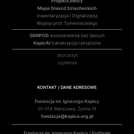
Projekt
Łowicz
Mapa Gniazd Szlacheckich
Inwentaryzacja i Digitalizacja
Wypisy prof. Tymienieckiego
GENPOD
wyszukiwarka baz danych
KapicAI
transkrypcja rękopisów
skoroszyt
czytelnia
KONTAKT / DANE ADRESOWE
Fundacja im. Ignacego Kapicy
01-014 Warszawa, Żytnia 16
fundacja@kapica.org.pl
Fundacja im. Ignacego Kapicy / Podlasie