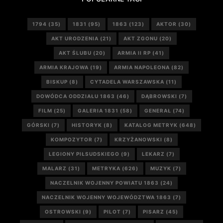
1794
(35)
1831
(95)
1863
(123)
AKTOR
(30)
AKT URODZENIA
(21)
AKT ZGONU
(20)
AKT ŚLUBU
(20)
ARMIA II RP
(41)
ARMIA KRAJOWA
(19)
ARMIA NAPOLEONA
(82)
BISKUP
(8)
CYTADELA WARSZAWSKA
(11)
DOWÓDCA ODDZIAŁU 1863
(46)
DĄBROWSKI
(7)
FILM
(25)
GALERIA 1831
(58)
GENERAŁ
(74)
GÓRSKI
(7)
HISTORYK
(8)
KATALOG METRYK
(648)
KOMPOZYTOR
(7)
KRZYŻANOWSKI
(8)
LEGIONY PIŁSUDSKIEGO
(9)
LEKARZ
(7)
MALARZ
(31)
METRYKA
(626)
MUZYK
(7)
NACZELNIK WOJENNY POWIATU 1863
(24)
NACZELNIK WOJENNY WOJEWÓDZTWA 1863
(7)
OSTROWSKI
(9)
PILOT
(7)
PISARZ
(45)