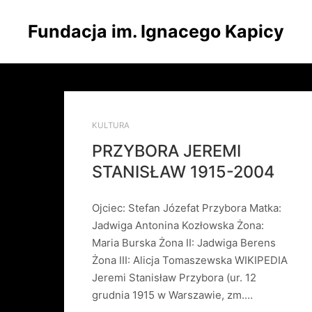
Fundacja im. Ignacego Kapicy
KULTURA
PRZYBORA JEREMI
STANISŁAW 1915-2004
Ojciec: Stefan Józefat Przybora Matka:
Jadwiga Antonina Kozłowska Żona:
Maria Burska Żona II: Jadwiga Berens
Żona III: Alicja Tomaszewska WIKIPEDIA
Jeremi Stanisław Przybora (ur. 12
grudnia 1915 w Warszawie, zm.…