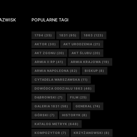
AZWISK
POPULARNE TAGI
1794
(35)
1831
(95)
1863
(123)
AKTOR
(30)
AKT URODZENIA
(21)
AKT ZGONU
(20)
AKT ŚLUBU
(20)
ARMIA II RP
(41)
ARMIA KRAJOWA
(19)
ARMIA NAPOLEONA
(82)
BISKUP
(8)
CYTADELA WARSZAWSKA
(11)
DOWÓDCA ODDZIAŁU 1863
(46)
DĄBROWSKI
(7)
FILM
(25)
GALERIA 1831
(58)
GENERAŁ
(74)
GÓRSKI
(7)
HISTORYK
(8)
KATALOG METRYK
(648)
KOMPOZYTOR
(7)
KRZYŻANOWSKI
(8)