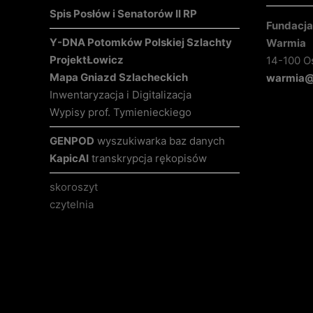
Spis Posłów i Senatorów II RP
Fundacja 
Y-DNA Potomków Polskiej Szlachty
Warmia
Projekt
Łowicz
14-100 O
Mapa Gniazd Szlacheckich
warmia@k
Inwentaryzacja i Digitalizacja
Wypisy prof. Tymienieckiego
GENPOD
wyszukiwarka baz danych
KapicAI
transkrypcja rękopisów
skoroszyt
czytelnia