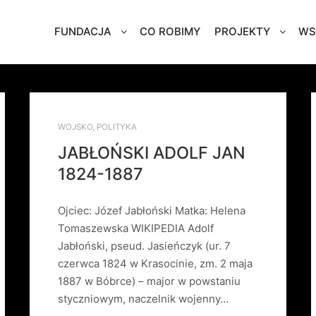
FUNDACJA
CO ROBIMY
PROJEKTY
WS
WOJSKO
,
POLITYKA
JABŁOŃSKI ADOLF JAN
1824-1887
Ojciec: Józef Jabłoński Matka: Helena
Tomaszewska WIKIPEDIA Adolf
Jabłoński, pseud. Jasieńczyk (ur. 7
czerwca 1824 w Krasocinie, zm. 2 maja
1887 w Bóbrce) – major w powstaniu
styczniowym, naczelnik wojenny…