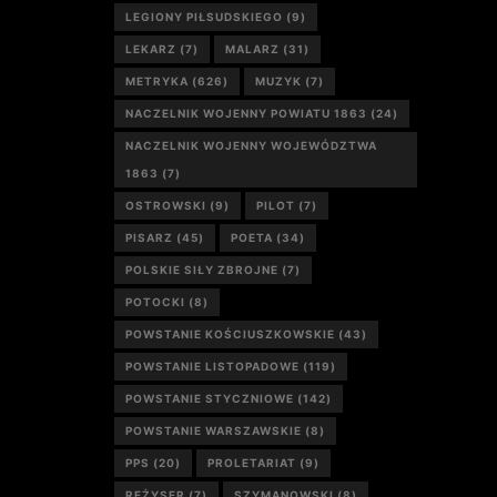
LEGIONY PIŁSUDSKIEGO
(9)
LEKARZ
(7)
MALARZ
(31)
METRYKA
(626)
MUZYK
(7)
NACZELNIK WOJENNY POWIATU 1863
(24)
NACZELNIK WOJENNY WOJEWÓDZTWA
1863
(7)
OSTROWSKI
(9)
PILOT
(7)
PISARZ
(45)
POETA
(34)
POLSKIE SIŁY ZBROJNE
(7)
POTOCKI
(8)
POWSTANIE KOŚCIUSZKOWSKIE
(43)
POWSTANIE LISTOPADOWE
(119)
POWSTANIE STYCZNIOWE
(142)
POWSTANIE WARSZAWSKIE
(8)
PPS
(20)
PROLETARIAT
(9)
REŻYSER
(7)
SZYMANOWSKI
(8)