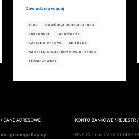
Dowiedz się więcej
1863
DOWÓDCA ODDZIAŁU 1863
JABŁOŃSKI
JASIEŃCZYK
KATALOG METRYK
METRYKA
NACZELNIK WOJENNY POWIATU 1863
TOMASZEWSKI
 / DANE ADRESOWE
KONTO BANKOWE / REJESTR /
 im. Ignacego Kapicy
BNP Paribas 02 1600 1462 1