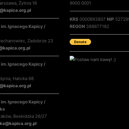
rszawa, Żytnia 16
9000 0001
@kapica.org.pl
KRS
0000893807
NIP
52729
im. Ignacego Kapicy /
REGON
388677182
iechanowiec, Zadobrze 23
@kapica.org.pl
im. Ignacego Kapicy /
ynia, Halicka 68
kapica.org.pl
im. Ignacego Kapicy /
ka
raków, Beskidzka 26/27
ka@kapica.org.pl