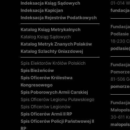
Indeksacja Ksiąg Sądowych
01-014 Wa
Indeksacja Kapicjan
fundacja
Indeksacja Rejestrów Podatkowych
Fundacja 
Katalog Ksiąg Metrykalnych
Podlasie
Katalog Ksiąg Sądowych
18-230 C
Katalog Metryk Znanych Polaków
podlasie
Katalog Szlachty Gniazdowej
Spis Elektorów Królów Polskich
Fundacja 
Spis Bieżeńców
Pomorze
Spis Oficerów Królestwa
81-506 Gd
Kongresowego
pomorze@
Spis Poborowych Armii Carskiej
Spis Oficerów Legionu Puławskiego
Fundacja 
Spis Oficerów Legionów
Małopols
Spis Oficerów Armii II RP
30-611 K
Spis Oficerów Policji Państwowej II
malopols
RP