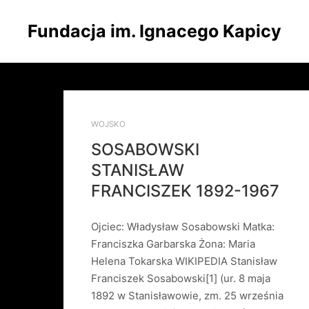
Fundacja im. Ignacego Kapicy
WOJSKO
SOSABOWSKI
STANISŁAW
FRANCISZEK 1892-1967
Ojciec: Władysław Sosabowski Matka:
Franciszka Garbarska Żona: Maria
Helena Tokarska WIKIPEDIA Stanisław
Franciszek Sosabowski[1] (ur. 8 maja
1892 w Stanisławowie, zm. 25 września