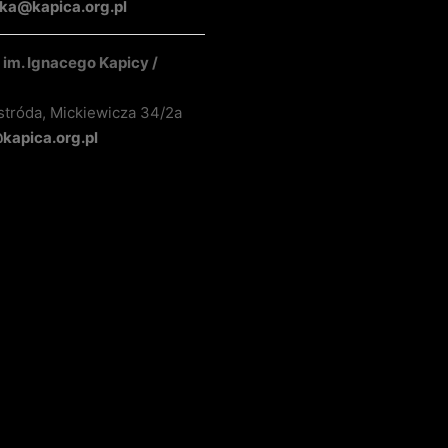
ka@kapica.org.pl
im. Ignacego Kapicy /
stróda, Mickiewicza 34/2a
apica.org.pl