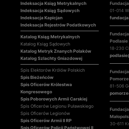
Indeksacja Ksiąg Metrykalnych
Fundacja
Indeksacja Ksiąg Sądowych
01-014 Wa
Indeksacja Kapicjan
fundacja
Indeksacja Rejestrów Podatkowych
Fundacja 
Katalog Ksiąg Metrykalnych
Podlasie
Katalog Ksiąg Sądowych
18-230 C
Katalog Metryk Znanych Polaków
podlasie
Katalog Szlachty Gniazdowej
Spis Elektorów Królów Polskich
Fundacja 
Spis Bieżeńców
Pomorze
Spis Oficerów Królestwa
81-506 Gd
Kongresowego
pomorze@
Spis Poborowych Armii Carskiej
Spis Oficerów Legionu Puławskiego
Fundacja 
Spis Oficerów Legionów
Małopols
Spis Oficerów Armii II RP
30-611 K
Spis Oficerów Policji Państwowej II