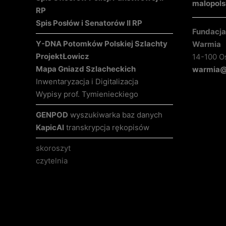
malopols
RP
Spis Posłów i Senatorów II RP
Fundacja 
Y-DNA Potomków Polskiej Szlachty
Warmia
Projekt
Łowicz
14-100 O
Mapa Gniazd Szlacheckich
warmia@k
Inwentaryzacja i Digitalizacja
Wypisy prof. Tymienieckiego
GENPOD
wyszukiwarka baz danych
KapicAI
transkrypcja rękopisów
skoroszyt
czytelnia