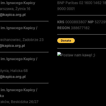
 im. Ignacego Kapicy
BNP Paribas 02 1600 1462 1
rszawa, Żytnia 16
9000 0001
@kapica.org.pl
KRS
0000893807
NIP
52729
im. Ignacego Kapicy /
REGON
388677182
iechanowiec, Zadobrze 23
@kapica.org.pl
im. Ignacego Kapicy /
ynia, Halicka 68
kapica.org.pl
im. Ignacego Kapicy /
ka
raków, Beskidzka 26/27