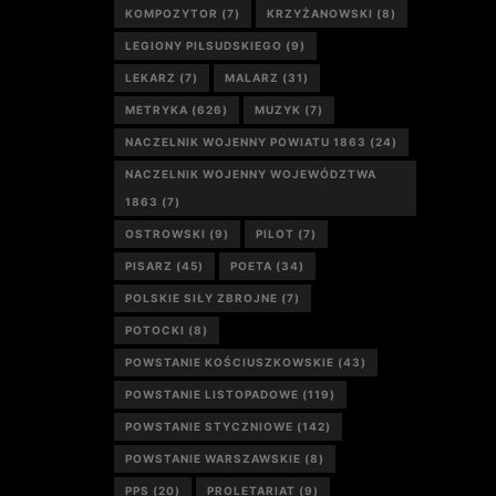
KOMPOZYTOR
(7)
KRZYŻANOWSKI
(8)
LEGIONY PIŁSUDSKIEGO
(9)
LEKARZ
(7)
MALARZ
(31)
METRYKA
(626)
MUZYK
(7)
NACZELNIK WOJENNY POWIATU 1863
(24)
NACZELNIK WOJENNY WOJEWÓDZTWA
1863
(7)
OSTROWSKI
(9)
PILOT
(7)
PISARZ
(45)
POETA
(34)
POLSKIE SIŁY ZBROJNE
(7)
POTOCKI
(8)
POWSTANIE KOŚCIUSZKOWSKIE
(43)
POWSTANIE LISTOPADOWE
(119)
POWSTANIE STYCZNIOWE
(142)
POWSTANIE WARSZAWSKIE
(8)
PPS
(20)
PROLETARIAT
(9)