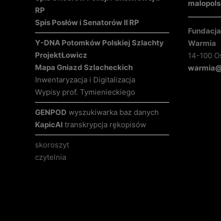
malopols
RP
Spis Posłów i Senatorów II RP
Fundacja 
Y-DNA Potomków Polskiej Szlachty
Warmia
Projekt
Łowicz
14-100 O
Mapa Gniazd Szlacheckich
warmia@k
Inwentaryzacja i Digitalizacja
Wypisy prof. Tymienieckiego
GENPOD
wyszukiwarka baz danych
KapicAI
transkrypcja rękopisów
skoroszyt
czytelnia