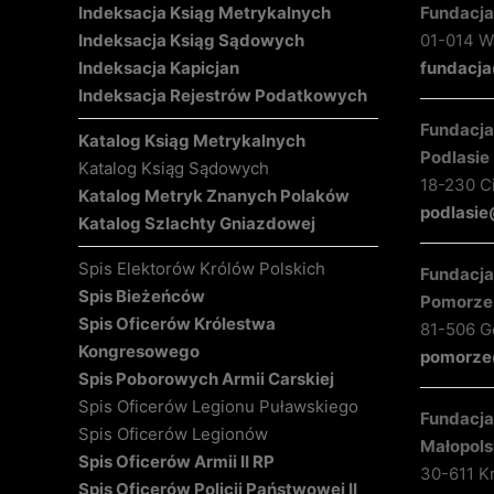
Indeksacja Ksiąg Metrykalnych
Fundacja
Indeksacja Ksiąg Sądowych
01-014 Wa
Indeksacja Kapicjan
fundacja
Indeksacja Rejestrów Podatkowych
Fundacja 
Katalog Ksiąg Metrykalnych
Podlasie
Katalog Ksiąg Sądowych
18-230 C
Katalog Metryk Znanych Polaków
podlasie
Katalog Szlachty Gniazdowej
Spis Elektorów Królów Polskich
Fundacja 
Spis Bieżeńców
Pomorze
Spis Oficerów Królestwa
81-506 Gd
Kongresowego
pomorze@
Spis Poborowych Armii Carskiej
Spis Oficerów Legionu Puławskiego
Fundacja 
Spis Oficerów Legionów
Małopols
Spis Oficerów Armii II RP
30-611 K
Spis Oficerów Policji Państwowej II