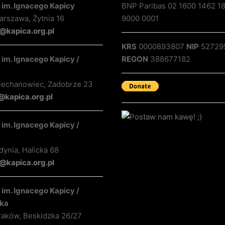
 im. Ignacego Kapicy
BNP Paribas 02 1600 1462 1
rszawa, Żytnia 16
9000 0001
@kapica.org.pl
KRS
0000893807
NIP
52729
im. Ignacego Kapicy /
REGON
388677182
iechanowiec, Zadobrze 23
@kapica.org.pl
im. Ignacego Kapicy /
ynia, Halicka 68
kapica.org.pl
im. Ignacego Kapicy /
ka
raków, Beskidzka 26/27