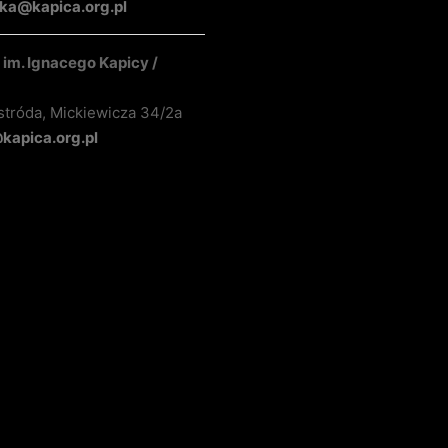
ka@kapica.org.pl
im. Ignacego Kapicy /
stróda, Mickiewicza 34/2a
apica.org.pl