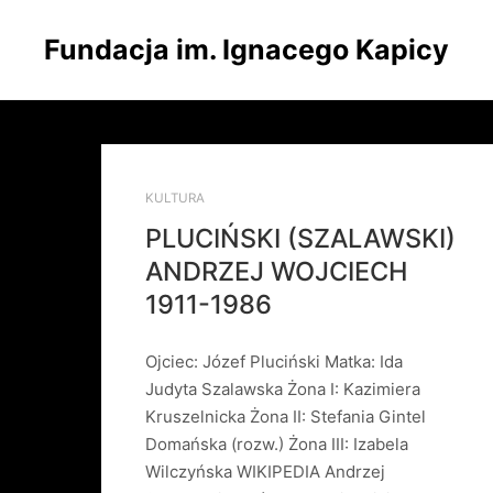
Fundacja im. Ignacego Kapicy
KULTURA
PLUCIŃSKI (SZALAWSKI)
ANDRZEJ WOJCIECH
1911-1986
Ojciec: Józef Pluciński Matka: Ida
Judyta Szalawska Żona I: Kazimiera
Kruszelnicka Żona II: Stefania Gintel
Domańska (rozw.) Żona III: Izabela
Wilczyńska WIKIPEDIA Andrzej