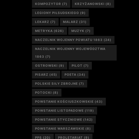
KOMPOZYTOR
(7)
KRZYŻANOWSKI
(8)
LEGIONY PIŁSUDSKIEGO
(9)
LEKARZ
(7)
MALARZ
(31)
METRYKA
(626)
MUZYK
(7)
NACZELNIK WOJENNY POWIATU 1863
(24)
NACZELNIK WOJENNY WOJEWÓDZTWA
1863
(7)
OSTROWSKI
(9)
PILOT
(7)
PISARZ
(45)
POETA
(34)
POLSKIE SIŁY ZBROJNE
(7)
POTOCKI
(8)
POWSTANIE KOŚCIUSZKOWSKIE
(43)
POWSTANIE LISTOPADOWE
(119)
POWSTANIE STYCZNIOWE
(142)
POWSTANIE WARSZAWSKIE
(8)
PPS
(20)
PROLETARIAT
(9)