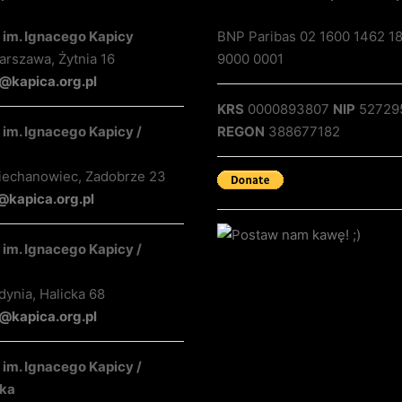
 im. Ignacego Kapicy
BNP Paribas 02 1600 1462 1
rszawa, Żytnia 16
9000 0001
@kapica.org.pl
KRS
0000893807
NIP
52729
im. Ignacego Kapicy /
REGON
388677182
iechanowiec, Zadobrze 23
@kapica.org.pl
im. Ignacego Kapicy /
ynia, Halicka 68
kapica.org.pl
im. Ignacego Kapicy /
ka