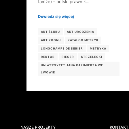
tamże) – polski prawnik…
Dowiedz się więcej
AKT ŚLUBU
AKT URODZENIA
AKT ZGONU
KATALOG METRYK
LONGCHAMPS DE BERIER
METRYKA
REKTOR
RIEGER
STRZELECKI
UNIWERSYTET JANA KAZIMIERZA WE
LWOWIE
NASZE PROJEKTY
KONTAKT