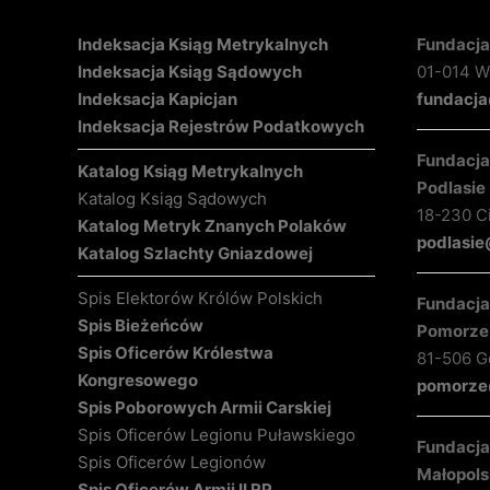
Indeksacja Ksiąg Metrykalnych
Fundacja
Indeksacja Ksiąg Sądowych
01-014 Wa
Indeksacja Kapicjan
fundacja
Indeksacja Rejestrów Podatkowych
Fundacja 
Katalog Ksiąg Metrykalnych
Podlasie
Katalog Ksiąg Sądowych
18-230 C
Katalog Metryk Znanych Polaków
podlasie
Katalog Szlachty Gniazdowej
Spis Elektorów Królów Polskich
Fundacja 
Spis Bieżeńców
Pomorze
Spis Oficerów Królestwa
81-506 Gd
Kongresowego
pomorze@
Spis Poborowych Armii Carskiej
Spis Oficerów Legionu Puławskiego
Fundacja 
Spis Oficerów Legionów
Małopols
Spis Oficerów Armii II RP