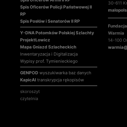
30-611 K
Spis Oficerów Policji Państwowej II
malopols
RP
Spis Posłów i Senatorów II RP
Fundacja 
Y-DNA Potomków Polskiej Szlachty
Warmia
Projekt
Łowicz
14-100 O
Mapa Gniazd Szlacheckich
warmia@k
Inwentaryzacja i Digitalizacja
Wypisy prof. Tymienieckiego
GENPOD
wyszukiwarka baz danych
KapicAI
transkrypcja rękopisów
skoroszyt
czytelnia