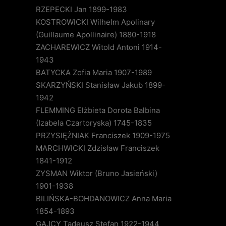
RZEPECKI Jan 1899-1983
KOSTROWICKI Wilhelm Apolinary
(Guillaume Apollinaire) 1880-1918
ZACHAREWICZ Witold Antoni 1914-
1943
BATYCKA Zofia Maria 1907-1989
SKARZYŃSKI Stanisław Jakub 1899-
1942
FLEMMING Elżbieta Dorota Balbina
(Izabela Czartoryska) 1745-1835
PRZYSIĘŻNIAK Franciszek 1909-1975
MARCHWICKI Zdzisław Franciszek
1841-1912
ZYSMAN Wiktor (Bruno Jasieński)
1901-1938
BILIŃSKA-BOHDANOWICZ Anna Maria
1854-1893
GAJCY Tadeusz Stefan 1922-1944