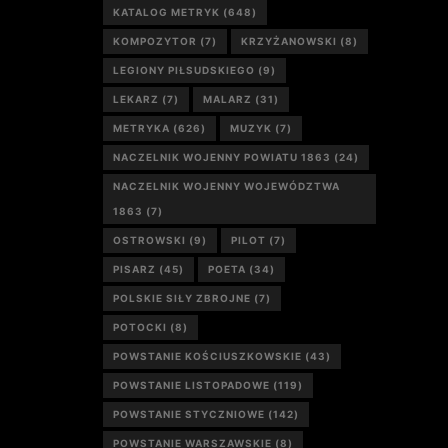
KATALOG METRYK
(648)
KOMPOZYTOR
(7)
KRZYŻANOWSKI
(8)
LEGIONY PIŁSUDSKIEGO
(9)
LEKARZ
(7)
MALARZ
(31)
METRYKA
(626)
MUZYK
(7)
NACZELNIK WOJENNY POWIATU 1863
(24)
NACZELNIK WOJENNY WOJEWÓDZTWA
1863
(7)
OSTROWSKI
(9)
PILOT
(7)
PISARZ
(45)
POETA
(34)
POLSKIE SIŁY ZBROJNE
(7)
POTOCKI
(8)
POWSTANIE KOŚCIUSZKOWSKIE
(43)
POWSTANIE LISTOPADOWE
(119)
POWSTANIE STYCZNIOWE
(142)
POWSTANIE WARSZAWSKIE
(8)