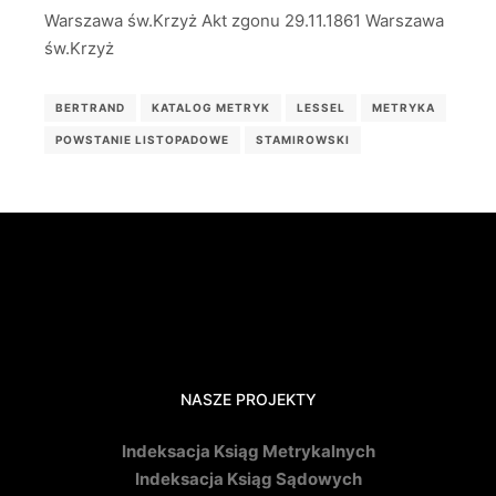
Warszawa św.Krzyż Akt zgonu 29.11.1861 Warszawa
św.Krzyż
BERTRAND
KATALOG METRYK
LESSEL
METRYKA
POWSTANIE LISTOPADOWE
STAMIROWSKI
NASZE PROJEKTY
Indeksacja Ksiąg Metrykalnych
Indeksacja Ksiąg Sądowych