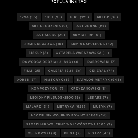
POPULARNE TAGI
1794
(35)
1831
(95)
1863
(123)
AKTOR
(30)
AKT URODZENIA
(21)
AKT ZGONU
(20)
AKT ŚLUBU
(20)
ARMIA II RP
(41)
ARMIA KRAJOWA
(19)
ARMIA NAPOLEONA
(82)
BISKUP
(8)
CYTADELA WARSZAWSKA
(11)
DOWÓDCA ODDZIAŁU 1863
(46)
DĄBROWSKI
(7)
FILM
(25)
GALERIA 1831
(58)
GENERAŁ
(74)
GÓRSKI
(7)
HISTORYK
(8)
KATALOG METRYK
(648)
KOMPOZYTOR
(7)
KRZYŻANOWSKI
(8)
LEGIONY PIŁSUDSKIEGO
(9)
LEKARZ
(7)
MALARZ
(31)
METRYKA
(626)
MUZYK
(7)
NACZELNIK WOJENNY POWIATU 1863
(24)
NACZELNIK WOJENNY WOJEWÓDZTWA 1863
(7)
OSTROWSKI
(9)
PILOT
(7)
PISARZ
(45)