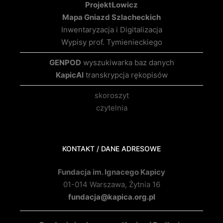
Projekt
Łowicz
Mapa Gniazd Szlacheckich
Inwentaryzacja i Digitalizacja
Wypisy prof. Tymienieckiego
GENPOD
wyszukiwarka baz danych
KapicAI
transkrypcja rękopisów
skoroszyt
czytelnia
KONTAKT / DANE ADRESOWE
Fundacja im. Ignacego Kapicy
01-014 Warszawa, Żytnia 16
fundacja@kapica.org.pl