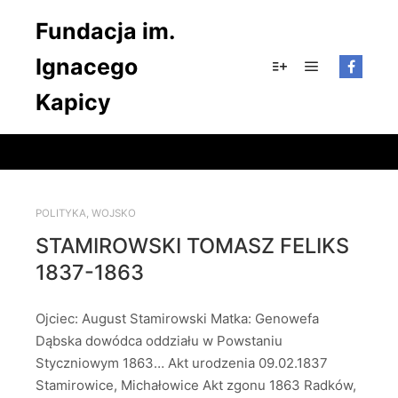
Fundacja im.
Ignacego
Główne men
Więcej informacji
Kapicy
POLITYKA
,
WOJSKO
STAMIROWSKI TOMASZ FELIKS
1837-1863
Ojciec: August Stamirowski Matka: Genowefa
Dąbska dowódca oddziału w Powstaniu
Styczniowym 1863… Akt urodzenia 09.02.1837
Stamirowice, Michałowice Akt zgonu 1863 Radków,