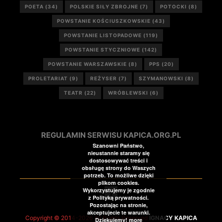
POETA
(34)
POLSKIE SIŁY ZBROJNE
(7)
POTOCKI
(8)
POWSTANIE KOŚCIUSZKOWSKIE
(43)
POWSTANIE LISTOPADOWE
(119)
POWSTANIE STYCZNIOWE
(142)
POWSTANIE WARSZAWSKIE
(8)
PPS
(20)
PROLETARIAT
(9)
REŻYSER
(7)
SZYMANOWSKI
(8)
TEATR
(22)
WRÓBLEWSKI
(6)
REGULAMIN SERWISU KAPICA.ORG.PL
Szanowni Państwo,
nieustannie staramy się
dostosowywać treści i
obsługę strony do Waszych
potrzeb. To możliwe dzięki
plikom cookies.
Wykorzystujemy je zgodnie
z Polityką prywatności.
Pozostając na stronie,
akceptujecie te warunki.
Copyright © 2014-2026 All Rights Reserved
IGNACY KAPICA
Dziękujemy!
more