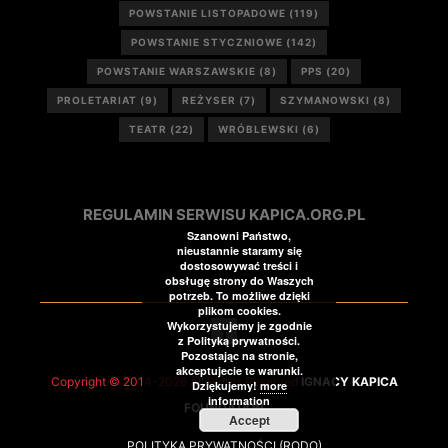
POWSTANIE LISTOPADOWE
(119)
POWSTANIE STYCZNIOWE
(142)
POWSTANIE WARSZAWSKIE
(8)
PPS
(20)
PROLETARIAT
(9)
REŻYSER
(7)
SZYMANOWSKI
(8)
TEATR
(22)
WRÓBLEWSKI
(6)
REGULAMIN SERWISU KAPICA.ORG.PL
Szanowni Państwo,
nieustannie staramy się
dostosowywać treści i
obsługę strony do Waszych
potrzeb. To możliwe dzięki
plikom cookies.
Wykorzystujemy je zgodnie
z Polityką prywatności.
Pozostając na stronie,
akceptujecie te warunki.
Copyright © 2014-2026 All Rights Reserved
IGNACY KAPICA
Dziękujemy!
more
information
FOUNDATION
Accept
POLITYKA PRYWATNOŚCI (RODO)