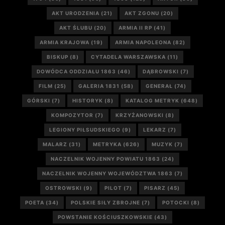
AKT URODZENIA
(21)
AKT ZGONU
(20)
AKT ŚLUBU
(20)
ARMIA II RP
(41)
ARMIA KRAJOWA
(19)
ARMIA NAPOLEONA
(82)
BISKUP
(8)
CYTADELA WARSZAWSKA
(11)
DOWÓDCA ODDZIAŁU 1863
(46)
DĄBROWSKI
(7)
FILM
(25)
GALERIA 1831
(58)
GENERAŁ
(74)
GÓRSKI
(7)
HISTORYK
(8)
KATALOG METRYK
(648)
KOMPOZYTOR
(7)
KRZYŻANOWSKI
(8)
LEGIONY PIŁSUDSKIEGO
(9)
LEKARZ
(7)
MALARZ
(31)
METRYKA
(626)
MUZYK
(7)
NACZELNIK WOJENNY POWIATU 1863
(24)
NACZELNIK WOJENNY WOJEWÓDZTWA 1863
(7)
OSTROWSKI
(9)
PILOT
(7)
PISARZ
(45)
POETA
(34)
POLSKIE SIŁY ZBROJNE
(7)
POTOCKI
(8)
POWSTANIE KOŚCIUSZKOWSKIE
(43)