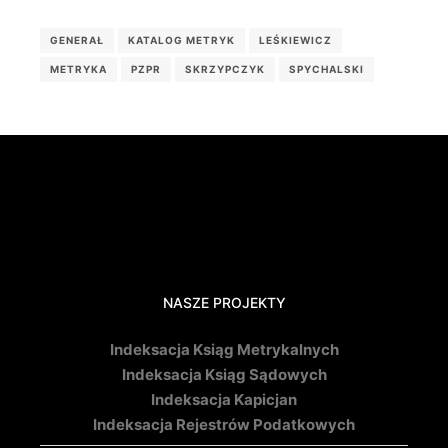
GENERAŁ
KATALOG METRYK
LEŚKIEWICZ
METRYKA
PZPR
SKRZYPCZYK
SPYCHALSKI
NASZE PROJEKTY
Indeksacja Ksiąg Metrykalnych
Indeksacja Ksiąg Sądowych
Indeksacja Kapicjan
Indeksacja Rejestrów Podatkowych