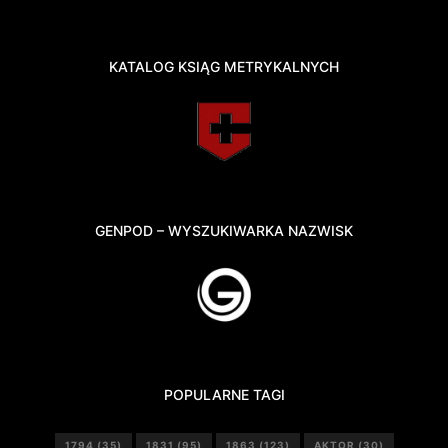
KATALOG KSIĄG METRYKALNYCH
GENPOD – WYSZUKIWARKA NAZWISK
POPULARNE TAGI
1794
(35)
1831
(95)
1863
(123)
AKTOR
(30)