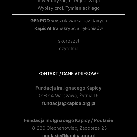
Inwentaryzacja i Digitalizacja
Wypisy prof. Tymienieckiego
GENPOD
wyszukiwarka baz danych
KapicAI
transkrypcja rękopisów
skoroszyt
czytelnia
KONTAKT / DANE ADRESOWE
Fundacja im. Ignacego Kapicy
01-014 Warszawa, Żytnia 16
fundacja@kapica.org.pl
Fundacja im. Ignacego Kapicy / Podlasie
18-230 Ciechanowiec, Zadobrze 23
podlasie@kapica.org.pl