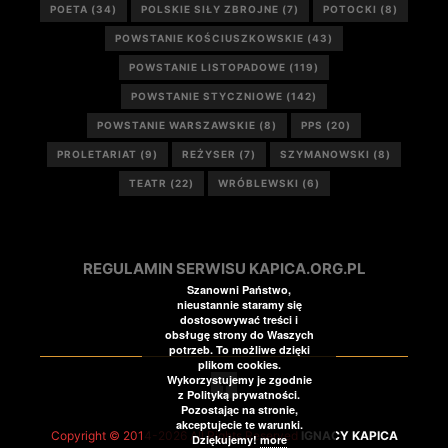
POETA
(34)
POLSKIE SIŁY ZBROJNE
(7)
POTOCKI
(8)
POWSTANIE KOŚCIUSZKOWSKIE
(43)
POWSTANIE LISTOPADOWE
(119)
POWSTANIE STYCZNIOWE
(142)
POWSTANIE WARSZAWSKIE
(8)
PPS
(20)
PROLETARIAT
(9)
REŻYSER
(7)
SZYMANOWSKI
(8)
TEATR
(22)
WRÓBLEWSKI
(6)
REGULAMIN SERWISU KAPICA.ORG.PL
Szanowni Państwo,
nieustannie staramy się
dostosowywać treści i
obsługę strony do Waszych
potrzeb. To możliwe dzięki
plikom cookies.
Wykorzystujemy je zgodnie
z Polityką prywatności.
Pozostając na stronie,
akceptujecie te warunki.
Copyright © 2014-2026 All Rights Reserved
IGNACY KAPICA
Dziękujemy!
more