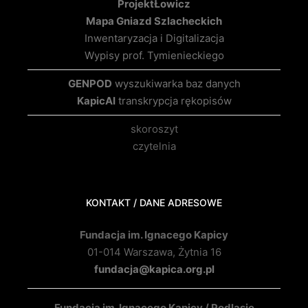
Projekt
Łowicz
Mapa Gniazd Szlacheckich
Inwentaryzacja i Digitalizacja
Wypisy prof. Tymienieckiego
GENPOD
wyszukiwarka baz danych
KapicAI
transkrypcja rękopisów
skoroszyt
czytelnia
KONTAKT / DANE ADRESOWE
Fundacja im. Ignacego Kapicy
01-014 Warszawa, Żytnia 16
fundacja@kapica.org.pl
Fundacja im. Ignacego Kapicy / Podlasie