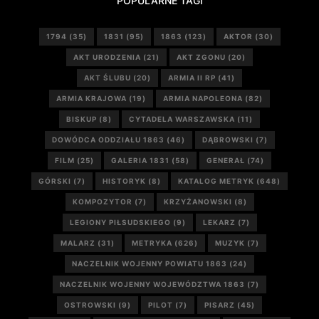
POPULARNE TAGI
1794
(35)
1831
(95)
1863
(123)
AKTOR
(30)
AKT URODZENIA
(21)
AKT ZGONU
(20)
AKT ŚLUBU
(20)
ARMIA II RP
(41)
ARMIA KRAJOWA
(19)
ARMIA NAPOLEONA
(82)
BISKUP
(8)
CYTADELA WARSZAWSKA
(11)
DOWÓDCA ODDZIAŁU 1863
(46)
DĄBROWSKI
(7)
FILM
(25)
GALERIA 1831
(58)
GENERAŁ
(74)
GÓRSKI
(7)
HISTORYK
(8)
KATALOG METRYK
(648)
KOMPOZYTOR
(7)
KRZYŻANOWSKI
(8)
LEGIONY PIŁSUDSKIEGO
(9)
LEKARZ
(7)
MALARZ
(31)
METRYKA
(626)
MUZYK
(7)
NACZELNIK WOJENNY POWIATU 1863
(24)
NACZELNIK WOJENNY WOJEWÓDZTWA 1863
(7)
OSTROWSKI
(9)
PILOT
(7)
PISARZ
(45)