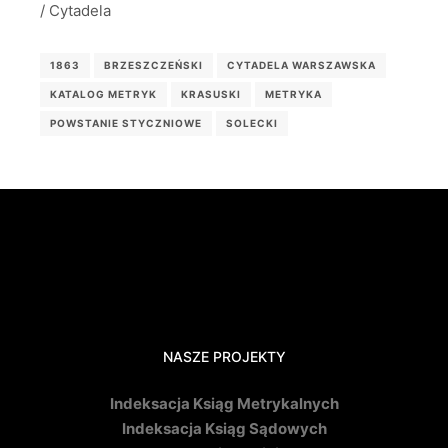
/ Cytadela
1863
BRZESZCZEŃSKI
CYTADELA WARSZAWSKA
KATALOG METRYK
KRASUSKI
METRYKA
POWSTANIE STYCZNIOWE
SOLECKI
NASZE PROJEKTY
Indeksacja Ksiąg Metrykalnych
Indeksacja Ksiąg Sądowych