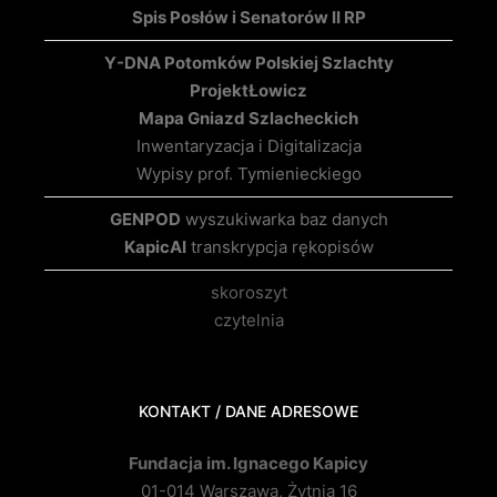
Spis Posłów i Senatorów II RP
Y-DNA Potomków Polskiej Szlachty
Projekt
Łowicz
Mapa Gniazd Szlacheckich
Inwentaryzacja i Digitalizacja
Wypisy prof. Tymienieckiego
GENPOD
wyszukiwarka baz danych
KapicAI
transkrypcja rękopisów
skoroszyt
czytelnia
KONTAKT / DANE ADRESOWE
Fundacja im. Ignacego Kapicy
01-014 Warszawa, Żytnia 16