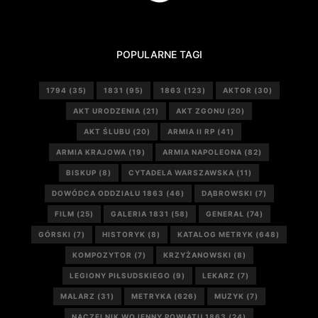
POPULARNE TAGI
1794
(35)
1831
(95)
1863
(123)
AKTOR
(30)
AKT URODZENIA
(21)
AKT ZGONU
(20)
AKT ŚLUBU
(20)
ARMIA II RP
(41)
ARMIA KRAJOWA
(19)
ARMIA NAPOLEONA
(82)
BISKUP
(8)
CYTADELA WARSZAWSKA
(11)
DOWÓDCA ODDZIAŁU 1863
(46)
DĄBROWSKI
(7)
FILM
(25)
GALERIA 1831
(58)
GENERAŁ
(74)
GÓRSKI
(7)
HISTORYK
(8)
KATALOG METRYK
(648)
KOMPOZYTOR
(7)
KRZYŻANOWSKI
(8)
LEGIONY PIŁSUDSKIEGO
(9)
LEKARZ
(7)
MALARZ
(31)
METRYKA
(626)
MUZYK
(7)
NACZELNIK WOJENNY POWIATU 1863
(24)