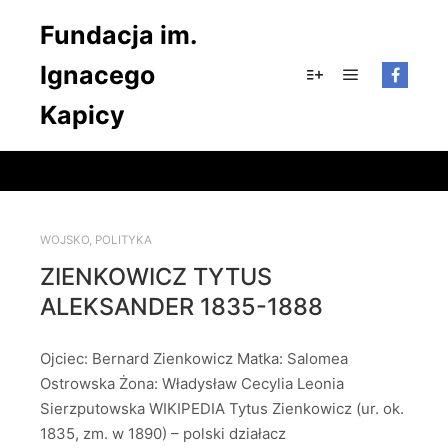
Fundacja im.
Ignacego
Główne men
Więcej informacji
Kapicy
WOJSKO
,
POLITYKA
ZIENKOWICZ TYTUS
ALEKSANDER 1835-1888
Ojciec: Bernard Zienkowicz Matka: Salomea
Ostrowska Żona: Władysław Cecylia Leonia
Sierzputowska WIKIPEDIA Tytus Zienkowicz (ur. ok.
1835, zm. w 1890) – polski działacz